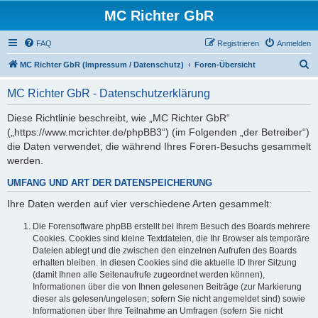
MC Richter GbR
FAQ
Registrieren
Anmelden
S
MC Richter GbR (Impressum / Datenschutz)
Foren-Übersicht
u
MC Richter GbR - Datenschutzerklärung
c
h
Diese Richtlinie beschreibt, wie „MC Richter GbR“
(„https://www.mcrichter.de/phpBB3“) (im Folgenden „der Betreiber“)
e
die Daten verwendet, die während Ihres Foren-Besuchs gesammelt
werden.
UMFANG UND ART DER DATENSPEICHERUNG
Ihre Daten werden auf vier verschiedene Arten gesammelt:
Die Forensoftware phpBB erstellt bei Ihrem Besuch des Boards mehrere
Cookies. Cookies sind kleine Textdateien, die Ihr Browser als temporäre
Dateien ablegt und die zwischen den einzelnen Aufrufen des Boards
erhalten bleiben. In diesen Cookies sind die aktuelle ID Ihrer Sitzung
(damit Ihnen alle Seitenaufrufe zugeordnet werden können),
Informationen über die von Ihnen gelesenen Beiträge (zur Markierung
dieser als gelesen/ungelesen; sofern Sie nicht angemeldet sind) sowie
Informationen über Ihre Teilnahme an Umfragen (sofern Sie nicht