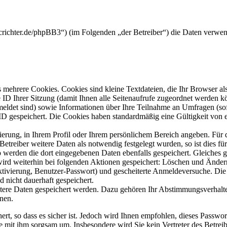
crichter.de/phpBB3“) (im Folgenden „der Betreiber“) die Daten verwe
mehrere Cookies. Cookies sind kleine Textdateien, die Ihr Browser al
le ID Ihrer Sitzung (damit Ihnen alle Seitenaufrufe zugeordnet werden 
meldet sind) sowie Informationen über Ihre Teilnahme an Umfragen (sof
-ID gespeichert. Die Cookies haben standardmäßig eine Gültigkeit von e
rierung, in Ihrem Profil oder Ihrem persönlichem Bereich angeben. Für 
eiber weitere Daten als notwendig festgelegt wurden, so ist dies für 
so werden die dort eingegebenen Daten ebenfalls gespeichert. Gleiches g
 wird weiterhin bei folgenden Aktionen gespeichert: Löschen und Ände
ktivierung, Benutzer-Passwort) und gescheiterte Anmeldeversuche. D
d nicht dauerhaft gespeichert.
itere Daten gespeichert werden. Dazu gehören Ihr Abstimmungsverhalte
nen.
rt, so dass es sicher ist. Jedoch wird Ihnen empfohlen, dieses Passwo
ie mit ihm sorgsam um. Insbesondere wird Sie kein Vertreter des Betrei