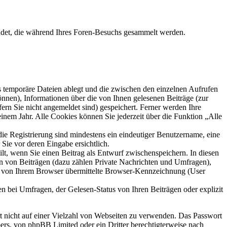
ndet, die während Ihres Foren-Besuchs gesammelt werden.
s temporäre Dateien ablegt und die zwischen den einzelnen Aufrufen
können), Informationen über die von Ihnen gelesenen Beiträge (zur
ern Sie nicht angemeldet sind) gespeichert. Ferner werden Ihre
inem Jahr. Alle Cookies können Sie jederzeit über die Funktion „Alle
die Registrierung sind mindestens ein eindeutiger Benutzername, eine
Sie vor deren Eingabe ersichtlich.
ilt, wenn Sie einen Beitrag als Entwurf zwischenspeichern. In diesen
rn von Beiträgen (dazu zählen Private Nachrichten und Umfragen),
ie von Ihrem Browser übermittelte Browser-Kennzeichnung (User
n bei Umfragen, der Gelesen-Status von Ihren Beiträgen oder explizit
rt nicht auf einer Vielzahl von Webseiten zu verwenden. Das Passwort
bers, von phpBB Limited oder ein Dritter berechtigterweise nach