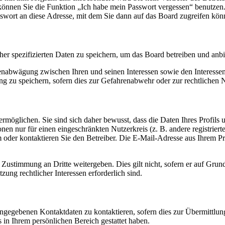
o können Sie die Funktion „Ich habe mein Passwort vergessen“ benutz
sswort an diese Adresse, mit dem Sie dann auf das Board zugreifen kön
her spezifizierten Daten zu speichern, um das Board betreiben und anb
ssenabwägung zwischen Ihren und seinen Interessen sowie den Interesse
 zu speichern, sofern dies zur Gefahrenabwehr oder zur rechtlichen N
möglichen. Sie sind sich daher bewusst, dass die Daten Ihres Profils un
nen nur für einen eingeschränkten Nutzerkreis (z. B. andere registrier
der kontaktieren Sie den Betreiber. Die E-Mail-Adresse aus Ihrem Prof
 Zustimmung an Dritte weitergeben. Dies gilt nicht, sofern er auf Grun
zung rechtlicher Interessen erforderlich sind.
angegebenen Kontaktdaten zu kontaktieren, sofern dies zur Übermittlung
s in Ihrem persönlichen Bereich gestattet haben.