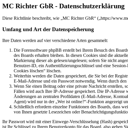
MC Richter GbR - Datenschutzerklärung
Diese Richtlinie beschreibt, wie „MC Richter GbR“ („https://www.m
Umfang und Art der Datenspeicherung
Ihre Daten werden auf vier verschiedene Arten gesammelt:
Die Forensoftware phpBB erstellt bei Ihrem Besuch des Boards 
des Boards erhalten bleiben. In diesen Cookies sind die aktuel
Markierung dieser als gelesen/ungelesen; sofern Sie nicht ange
Benutzer-ID, ein Authentifizierungsschlüssel und eine Session
Cookies löschen“ löschen.
Weiterhin werden die Daten gespeichert, die Sie bei der Regist
E-Mail-Adresse und ein Passwort notwendig. Wenn durch den Betr
Wenn Sie einen Beitrag oder eine private Nachricht erstellen, 
Fällen wird auch Ihre IP-Adresse gespeichert. Die IP-Adresse
Änderungen an zentralen Profildaten (E-Mail-Adresse, Kontoa
Agent) wird nur in der „Wer ist online?“-Funktion angezeigt un
Schließlich erfordern einzelne Funktionen des Boards, dass we
von Ihnen gesetzte Lesezeichen oder Benachrichtigungsfunktio
Ihr Passwort wird mit einer Einwege-Verschlüsselung (Hash) gespeiche
ist Ihr Schlüssel zu Ihrem Benutzerkonto für das Board, also gehen S