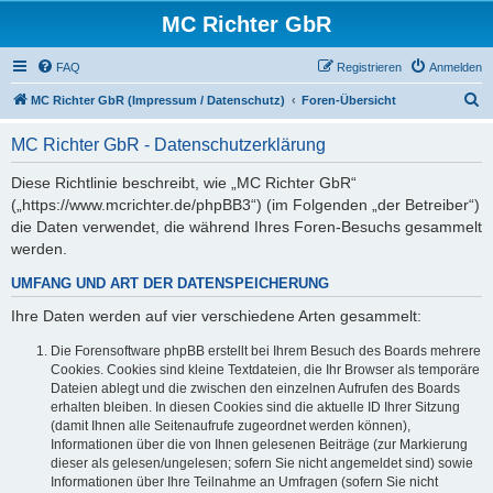
MC Richter GbR
FAQ
Registrieren
Anmelden
S
MC Richter GbR (Impressum / Datenschutz)
Foren-Übersicht
u
MC Richter GbR - Datenschutzerklärung
c
h
Diese Richtlinie beschreibt, wie „MC Richter GbR“
(„https://www.mcrichter.de/phpBB3“) (im Folgenden „der Betreiber“)
e
die Daten verwendet, die während Ihres Foren-Besuchs gesammelt
werden.
UMFANG UND ART DER DATENSPEICHERUNG
Ihre Daten werden auf vier verschiedene Arten gesammelt:
Die Forensoftware phpBB erstellt bei Ihrem Besuch des Boards mehrere
Cookies. Cookies sind kleine Textdateien, die Ihr Browser als temporäre
Dateien ablegt und die zwischen den einzelnen Aufrufen des Boards
erhalten bleiben. In diesen Cookies sind die aktuelle ID Ihrer Sitzung
(damit Ihnen alle Seitenaufrufe zugeordnet werden können),
Informationen über die von Ihnen gelesenen Beiträge (zur Markierung
dieser als gelesen/ungelesen; sofern Sie nicht angemeldet sind) sowie
Informationen über Ihre Teilnahme an Umfragen (sofern Sie nicht