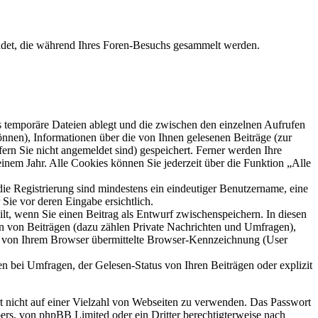
ndet, die während Ihres Foren-Besuchs gesammelt werden.
s temporäre Dateien ablegt und die zwischen den einzelnen Aufrufen
können), Informationen über die von Ihnen gelesenen Beiträge (zur
ern Sie nicht angemeldet sind) gespeichert. Ferner werden Ihre
inem Jahr. Alle Cookies können Sie jederzeit über die Funktion „Alle
die Registrierung sind mindestens ein eindeutiger Benutzername, eine
Sie vor deren Eingabe ersichtlich.
ilt, wenn Sie einen Beitrag als Entwurf zwischenspeichern. In diesen
rn von Beiträgen (dazu zählen Private Nachrichten und Umfragen),
ie von Ihrem Browser übermittelte Browser-Kennzeichnung (User
n bei Umfragen, der Gelesen-Status von Ihren Beiträgen oder explizit
rt nicht auf einer Vielzahl von Webseiten zu verwenden. Das Passwort
bers, von phpBB Limited oder ein Dritter berechtigterweise nach