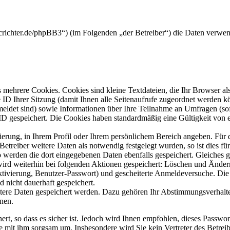
crichter.de/phpBB3“) (im Folgenden „der Betreiber“) die Daten verwe
mehrere Cookies. Cookies sind kleine Textdateien, die Ihr Browser al
le ID Ihrer Sitzung (damit Ihnen alle Seitenaufrufe zugeordnet werden 
meldet sind) sowie Informationen über Ihre Teilnahme an Umfragen (sof
-ID gespeichert. Die Cookies haben standardmäßig eine Gültigkeit von e
rierung, in Ihrem Profil oder Ihrem persönlichem Bereich angeben. Für 
eiber weitere Daten als notwendig festgelegt wurden, so ist dies für 
so werden die dort eingegebenen Daten ebenfalls gespeichert. Gleiches g
 wird weiterhin bei folgenden Aktionen gespeichert: Löschen und Ände
ktivierung, Benutzer-Passwort) und gescheiterte Anmeldeversuche. D
d nicht dauerhaft gespeichert.
itere Daten gespeichert werden. Dazu gehören Ihr Abstimmungsverhalte
nen.
rt, so dass es sicher ist. Jedoch wird Ihnen empfohlen, dieses Passwo
ie mit ihm sorgsam um. Insbesondere wird Sie kein Vertreter des Betrei