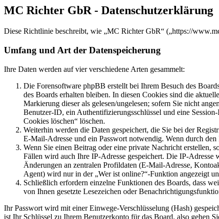
MC Richter GbR - Datenschutzerklärung
Diese Richtlinie beschreibt, wie „MC Richter GbR“ („https://www.m
Umfang und Art der Datenspeicherung
Ihre Daten werden auf vier verschiedene Arten gesammelt:
Die Forensoftware phpBB erstellt bei Ihrem Besuch des Boards 
des Boards erhalten bleiben. In diesen Cookies sind die aktuel
Markierung dieser als gelesen/ungelesen; sofern Sie nicht ange
Benutzer-ID, ein Authentifizierungsschlüssel und eine Session
Cookies löschen“ löschen.
Weiterhin werden die Daten gespeichert, die Sie bei der Regist
E-Mail-Adresse und ein Passwort notwendig. Wenn durch den Betr
Wenn Sie einen Beitrag oder eine private Nachricht erstellen, 
Fällen wird auch Ihre IP-Adresse gespeichert. Die IP-Adresse
Änderungen an zentralen Profildaten (E-Mail-Adresse, Kontoa
Agent) wird nur in der „Wer ist online?“-Funktion angezeigt un
Schließlich erfordern einzelne Funktionen des Boards, dass we
von Ihnen gesetzte Lesezeichen oder Benachrichtigungsfunktio
Ihr Passwort wird mit einer Einwege-Verschlüsselung (Hash) gespeiche
ist Ihr Schlüssel zu Ihrem Benutzerkonto für das Board, also gehen S