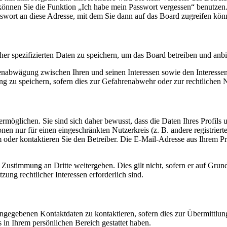
o können Sie die Funktion „Ich habe mein Passwort vergessen“ benutz
sswort an diese Adresse, mit dem Sie dann auf das Board zugreifen kön
her spezifizierten Daten zu speichern, um das Board betreiben und anb
ssenabwägung zwischen Ihren und seinen Interessen sowie den Interesse
 zu speichern, sofern dies zur Gefahrenabwehr oder zur rechtlichen N
möglichen. Sie sind sich daher bewusst, dass die Daten Ihres Profils un
nen nur für einen eingeschränkten Nutzerkreis (z. B. andere registrier
der kontaktieren Sie den Betreiber. Die E-Mail-Adresse aus Ihrem Prof
 Zustimmung an Dritte weitergeben. Dies gilt nicht, sofern er auf Grun
zung rechtlicher Interessen erforderlich sind.
angegebenen Kontaktdaten zu kontaktieren, sofern dies zur Übermittlung
s in Ihrem persönlichen Bereich gestattet haben.