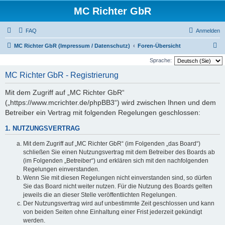
MC Richter GbR
FAQ
Anmelden
S
MC Richter GbR (Impressum / Datenschutz)
Foren-Übersicht
u
Sprache:
c
MC Richter GbR - Registrierung
h
Mit dem Zugriff auf „MC Richter GbR“
e
(„https://www.mcrichter.de/phpBB3“) wird zwischen Ihnen und dem
Betreiber ein Vertrag mit folgenden Regelungen geschlossen:
1. NUTZUNGSVERTRAG
Mit dem Zugriff auf „MC Richter GbR“ (im Folgenden „das Board“)
schließen Sie einen Nutzungsvertrag mit dem Betreiber des Boards ab
(im Folgenden „Betreiber“) und erklären sich mit den nachfolgenden
Regelungen einverstanden.
Wenn Sie mit diesen Regelungen nicht einverstanden sind, so dürfen
Sie das Board nicht weiter nutzen. Für die Nutzung des Boards gelten
jeweils die an dieser Stelle veröffentlichten Regelungen.
Der Nutzungsvertrag wird auf unbestimmte Zeit geschlossen und kann
von beiden Seiten ohne Einhaltung einer Frist jederzeit gekündigt
werden.