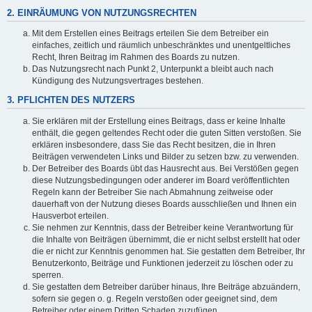
2. EINRÄUMUNG VON NUTZUNGSRECHTEN
Mit dem Erstellen eines Beitrags erteilen Sie dem Betreiber ein
einfaches, zeitlich und räumlich unbeschränktes und unentgeltliches
Recht, Ihren Beitrag im Rahmen des Boards zu nutzen.
Das Nutzungsrecht nach Punkt 2, Unterpunkt a bleibt auch nach
Kündigung des Nutzungsvertrages bestehen.
3. PFLICHTEN DES NUTZERS
Sie erklären mit der Erstellung eines Beitrags, dass er keine Inhalte
enthält, die gegen geltendes Recht oder die guten Sitten verstoßen. Sie
erklären insbesondere, dass Sie das Recht besitzen, die in Ihren
Beiträgen verwendeten Links und Bilder zu setzen bzw. zu verwenden.
Der Betreiber des Boards übt das Hausrecht aus. Bei Verstößen gegen
diese Nutzungsbedingungen oder anderer im Board veröffentlichten
Regeln kann der Betreiber Sie nach Abmahnung zeitweise oder
dauerhaft von der Nutzung dieses Boards ausschließen und Ihnen ein
Hausverbot erteilen.
Sie nehmen zur Kenntnis, dass der Betreiber keine Verantwortung für
die Inhalte von Beiträgen übernimmt, die er nicht selbst erstellt hat oder
die er nicht zur Kenntnis genommen hat. Sie gestatten dem Betreiber, Ihr
Benutzerkonto, Beiträge und Funktionen jederzeit zu löschen oder zu
sperren.
Sie gestatten dem Betreiber darüber hinaus, Ihre Beiträge abzuändern,
sofern sie gegen o. g. Regeln verstoßen oder geeignet sind, dem
Betreiber oder einem Dritten Schaden zuzufügen.