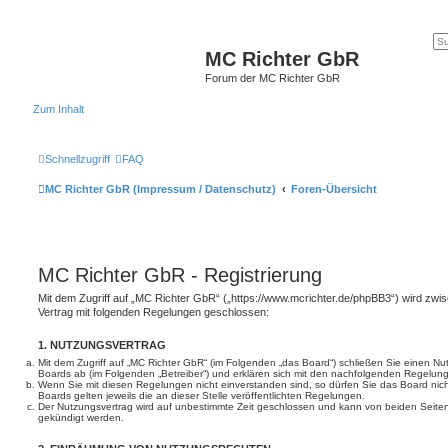
MC Richter GbR
Forum der MC Richter GbR
Zum Inhalt
Schnellzugriff
FAQ
MC Richter GbR (Impressum / Datenschutz)
Foren-Übersicht
MC Richter GbR - Registrierung
Mit dem Zugriff auf „MC Richter GbR“ („https://www.mcrichter.de/phpBB3“) wird zwi
Vertrag mit folgenden Regelungen geschlossen:
1. NUTZUNGSVERTRAG
Mit dem Zugriff auf „MC Richter GbR“ (im Folgenden „das Board“) schließen Sie einen Nu
Boards ab (im Folgenden „Betreiber“) und erklären sich mit den nachfolgenden Regelun
Wenn Sie mit diesen Regelungen nicht einverstanden sind, so dürfen Sie das Board nich
Boards gelten jeweils die an dieser Stelle veröffentlichten Regelungen.
Der Nutzungsvertrag wird auf unbestimmte Zeit geschlossen und kann von beiden Seiten 
gekündigt werden.