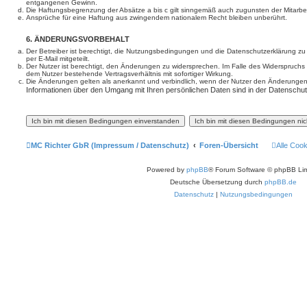
entgangenen Gewinn.
Die Haftungsbegrenzung der Absätze a bis c gilt sinngemäß auch zugunsten der Mitarbeit
Ansprüche für eine Haftung aus zwingendem nationalem Recht bleiben unberührt.
6. ÄNDERUNGSVORBEHALT
Der Betreiber ist berechtigt, die Nutzungsbedingungen und die Datenschutzerklärung z
per E-Mail mitgeteilt.
Der Nutzer ist berechtigt, den Änderungen zu widersprechen. Im Falle des Widerspruchs
dem Nutzer bestehende Vertragsverhältnis mit sofortiger Wirkung.
Die Änderungen gelten als anerkannt und verbindlich, wenn der Nutzer den Änderungen
Informationen über den Umgang mit Ihren persönlichen Daten sind in der Datenschut
MC Richter GbR (Impressum / Datenschutz)
Foren-Übersicht
Alle Coo
Powered by
phpBB
® Forum Software © phpBB Lim
Deutsche Übersetzung durch
phpBB.de
Datenschutz
|
Nutzungsbedingungen