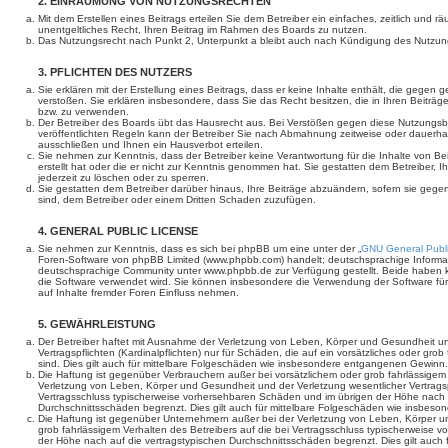
2. EINRÄUMUNG VON NUTZUNGSRECHTEN
Mit dem Erstellen eines Beitrags erteilen Sie dem Betreiber ein einfaches, zeitlich und 
unentgeltliches Recht, Ihren Beitrag im Rahmen des Boards zu nutzen.
Das Nutzungsrecht nach Punkt 2, Unterpunkt a bleibt auch nach Kündigung des Nutzun
3. PFLICHTEN DES NUTZERS
Sie erklären mit der Erstellung eines Beitrags, dass er keine Inhalte enthält, die gegen 
verstoßen. Sie erklären insbesondere, dass Sie das Recht besitzen, die in Ihren Beiträ
bzw. zu verwenden.
Der Betreiber des Boards übt das Hausrecht aus. Bei Verstößen gegen diese Nutzungs
veröffentlichten Regeln kann der Betreiber Sie nach Abmahnung zeitweise oder dauerha
ausschließen und Ihnen ein Hausverbot erteilen.
Sie nehmen zur Kenntnis, dass der Betreiber keine Verantwortung für die Inhalte von Bei
erstellt hat oder die er nicht zur Kenntnis genommen hat. Sie gestatten dem Betreiber, 
jederzeit zu löschen oder zu sperren.
Sie gestatten dem Betreiber darüber hinaus, Ihre Beiträge abzuändern, sofern sie gege
sind, dem Betreiber oder einem Dritten Schaden zuzufügen.
4. GENERAL PUBLIC LICENSE
Sie nehmen zur Kenntnis, dass es sich bei phpBB um eine unter der „
GNU General Publi
Foren-Software von phpBB Limited (www.phpbb.com) handelt; deutschsprachige Informa
deutschsprachige Community unter www.phpbb.de zur Verfügung gestellt. Beide haben ke
die Software verwendet wird. Sie können insbesondere die Verwendung der Software fü
auf Inhalte fremder Foren Einfluss nehmen.
5. GEWÄHRLEISTUNG
Der Betreiber haftet mit Ausnahme der Verletzung von Leben, Körper und Gesundheit un
Vertragspflichten (Kardinalpflichten) nur für Schäden, die auf ein vorsätzliches oder gro
sind. Dies gilt auch für mittelbare Folgeschäden wie insbesondere entgangenen Gewinn.
Die Haftung ist gegenüber Verbrauchern außer bei vorsätzlichem oder grob fahrlässige
Verletzung von Leben, Körper und Gesundheit und der Verletzung wesentlicher Vertragspfl
Vertragsschluss typischerweise vorhersehbaren Schäden und im übrigen der Höhe nach a
Durchschnittsschäden begrenzt. Dies gilt auch für mittelbare Folgeschäden wie insbe
Die Haftung ist gegenüber Unternehmern außer bei der Verletzung von Leben, Körper u
grob fahrlässigem Verhalten des Betreibers auf die bei Vertragsschluss typischerweise
der Höhe nach auf die vertragstypischen Durchschnittsschäden begrenzt. Dies gilt auch