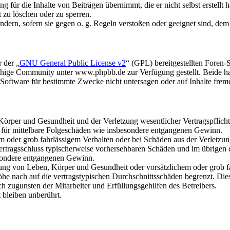
 für die Inhalte von Beiträgen übernimmt, die er nicht selbst erstellt 
t zu löschen oder zu sperren.
ändern, sofern sie gegen o. g. Regeln verstoßen oder geeignet sind, de
 der „
GNU General Public License v2
“ (GPL) bereitgestellten Fore
hige Community unter www.phpbb.de zur Verfügung gestellt. Beide hab
oftware für bestimmte Zwecke nicht untersagen oder auf Inhalte frem
rper und Gesundheit und der Verletzung wesentlicher Vertragspflichten
ch für mittelbare Folgeschäden wie insbesondere entgangenen Gewinn.
em oder grob fahrlässigem Verhalten oder bei Schäden aus der Verletz
i Vertragsschluss typischerweise vorhersehbaren Schäden und im übrigen
besondere entgangenen Gewinn.
ng von Leben, Körper und Gesundheit oder vorsätzlichem oder grob fah
e nach auf die vertragstypischen Durchschnittsschäden begrenzt. Dies
h zugunsten der Mitarbeiter und Erfüllungsgehilfen des Betreibers.
bleiben unberührt.