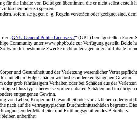
 für die Inhalte von Beiträgen übernimmt, die er nicht selbst erstellt 
t zu löschen oder zu sperren.
ändern, sofern sie gegen o. g. Regeln verstoßen oder geeignet sind, de
 der „
GNU General Public License v2
“ (GPL) bereitgestellten Fore
hige Community unter www.phpbb.de zur Verfügung gestellt. Beide hab
oftware für bestimmte Zwecke nicht untersagen oder auf Inhalte frem
rper und Gesundheit und der Verletzung wesentlicher Vertragspflichten
ch für mittelbare Folgeschäden wie insbesondere entgangenen Gewinn.
em oder grob fahrlässigem Verhalten oder bei Schäden aus der Verletz
i Vertragsschluss typischerweise vorhersehbaren Schäden und im übrigen
besondere entgangenen Gewinn.
ng von Leben, Körper und Gesundheit oder vorsätzlichem oder grob fah
e nach auf die vertragstypischen Durchschnittsschäden begrenzt. Dies
h zugunsten der Mitarbeiter und Erfüllungsgehilfen des Betreibers.
bleiben unberührt.