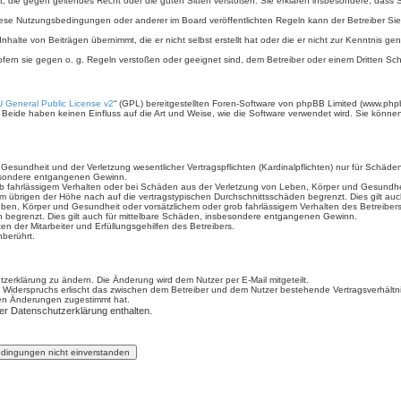
hält, die gegen geltendes Recht oder die guten Sitten verstoßen. Sie erklären insbesondere, dass
iese Nutzungsbedingungen oder anderer im Board veröffentlichten Regeln kann der Betreiber S
nhalte von Beiträgen übernimmt, die er nicht selbst erstellt hat oder die er nicht zur Kenntnis 
ofern sie gegen o. g. Regeln verstoßen oder geeignet sind, dem Betreiber oder einem Dritten S
 General Public License v2
“ (GPL) bereitgestellten Foren-Software von phpBB Limited (www.php
Beide haben keinen Einfluss auf die Art und Weise, wie die Software verwendet wird. Sie könn
sundheit und der Verletzung wesentlicher Vertragspflichten (Kardinalpflichten) nur für Schäden,
sbesondere entgangenen Gewinn.
b fahrlässigem Verhalten oder bei Schäden aus der Verletzung von Leben, Körper und Gesundheit 
im übrigen der Höhe nach auf die vertragstypischen Durchschnittsschäden begrenzt. Dies gilt a
ben, Körper und Gesundheit oder vorsätzlichem oder grob fahrlässigem Verhalten des Betreiber
n begrenzt. Dies gilt auch für mittelbare Schäden, insbesondere entgangenen Gewinn.
n der Mitarbeiter und Erfüllungsgehilfen des Betreibers.
berührt.
zerklärung zu ändern. Die Änderung wird dem Nutzer per E-Mail mitgeteilt.
 Widerspruchs erlischt das zwischen dem Betreiber und dem Nutzer bestehende Vertragsverhältnis
den Änderungen zugestimmt hat.
er Datenschutzerklärung enthalten.