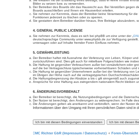
Sie erklären mit der Erstellung eines Beitrags, dass er keine Inhalte ent
Bilder zu setzen bzw. zu verwenden.
Der Betreiber des Boards übt das Hausrecht aus. Bei Verstößen gegen d
Boards ausschließen und Ihnen ein Hausverbot erteilen.
Sie nehmen zur Kenntnis, dass der Betreiber keine Verantwortung für die I
Funktionen jederzeit zu löschen oder zu sperren.
Sie gestatten dem Betreiber darüber hinaus, Ihre Beiträge abzuändern, s
4. GENERAL PUBLIC LICENSE
Sie nehmen zur Kenntnis, dass es sich bei phpBB um eine unter der „
GNU
deutschsprachige Community unter www.phpbb.de zur Verfügung gestellt. 
untersagen oder auf Inhalte fremder Foren Einfluss nehmen.
5. GEWÄHRLEISTUNG
Der Betreiber haftet mit Ausnahme der Verletzung von Leben, Körper und Ge
zurückzuführen sind. Dies gilt auch für mittelbare Folgeschäden wie in
Die Haftung ist gegenüber Verbrauchern außer bei vorsätzlichem oder gro
auf die bei Vertragsschluss typischerweise vorhersehbaren Schäden und 
Die Haftung ist gegenüber Unternehmern außer bei der Verletzung von Le
im Übrigen der Höhe nach auf die vertragstypischen Durchschnittsschäde
Die Haftungsbegrenzung der Absätze a bis c gilt sinngemäß auch zugunste
Ansprüche für eine Haftung aus zwingendem nationalem Recht bleiben un
6. ÄNDERUNGSVORBEHALT
Der Betreiber ist berechtigt, die Nutzungsbedingungen und die Datenschut
Der Nutzer ist berechtigt, den Änderungen zu widersprechen. Im Falle des
Die Änderungen gelten als anerkannt und verbindlich, wenn der Nutzer 
Informationen über den Umgang mit Ihren persönlichen Daten sind in d
MC Richter GbR (Impressum / Datenschutz)
Foren-Übersicht