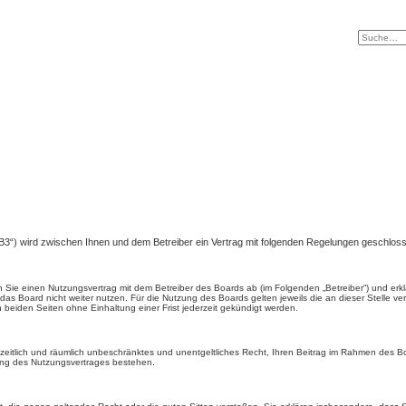
BB3“) wird zwischen Ihnen und dem Betreiber ein Vertrag mit folgenden Regelungen geschlos
en Sie einen Nutzungsvertrag mit dem Betreiber des Boards ab (im Folgenden „Betreiber“) und e
as Board nicht weiter nutzen. Für die Nutzung des Boards gelten jeweils die an dieser Stelle ve
beiden Seiten ohne Einhaltung einer Frist jederzeit gekündigt werden.
s, zeitlich und räumlich unbeschränktes und unentgeltliches Recht, Ihren Beitrag im Rahmen des B
ung des Nutzungsvertrages bestehen.