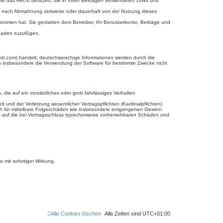
 Sie das Recht besitzen, die in Ihren Beiträgen verwendeten Links und
ie nach Abmahnung zeitweise oder dauerhaft von der Nutzung dieses
genommen hat. Sie gestatten dem Betreiber, Ihr Benutzerkonto, Beiträge und
chaden zuzufügen.
bb.com) handelt; deutschsprachige Informationen werden durch die
en insbesondere die Verwendung der Software für bestimmte Zwecke nicht
 die auf ein vorsätzliches oder grob fahrlässiges Verhalten
und der Verletzung wesentlicher Vertragspflichten (Kardinalpflichten)
uch für mittelbare Folgeschäden wie insbesondere entgangenen Gewinn.
s auf die bei Vertragsschluss typischerweise vorhersehbaren Schäden und
 mit sofortiger Wirkung.
Alle Cookies löschen
Alle Zeiten sind
UTC+01:00