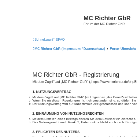
MC Richter GbR
Forum der MC Richter GbR
Schnellzugriff
FAQ
MC Richter GbR (Impressum / Datenschutz)
Foren-Übersicht
MC Richter GbR - Registrierung
Mit dem Zugriff auf „MC Richter GbR“ („https://www.mcrichter.de/php
1. NUTZUNGSVERTRAG
Mit dem Zugriff auf „MC Richter GbR“ (im Folgenden „das Board“) schließ
Wenn Sie mit diesen Regelungen nicht einverstanden sind, so dürfen Sie d
Der Nutzungsvertrag wird auf unbestimmte Zeit geschlossen und kann von 
2. EINRÄUMUNG VON NUTZUNGSRECHTEN
Mit dem Erstellen eines Beitrags erteilen Sie dem Betreiber ein einfache
Das Nutzungsrecht nach Punkt 2, Unterpunkt a bleibt auch nach Kündig
3. PFLICHTEN DES NUTZERS