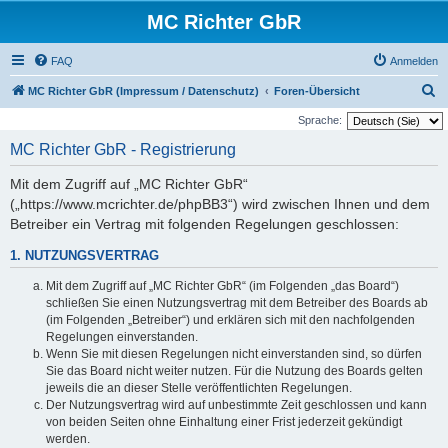
MC Richter GbR
FAQ
Anmelden
S
MC Richter GbR (Impressum / Datenschutz)
Foren-Übersicht
u
Sprache:
c
MC Richter GbR - Registrierung
h
Mit dem Zugriff auf „MC Richter GbR“
e
(„https://www.mcrichter.de/phpBB3“) wird zwischen Ihnen und dem
Betreiber ein Vertrag mit folgenden Regelungen geschlossen:
1. NUTZUNGSVERTRAG
Mit dem Zugriff auf „MC Richter GbR“ (im Folgenden „das Board“)
schließen Sie einen Nutzungsvertrag mit dem Betreiber des Boards ab
(im Folgenden „Betreiber“) und erklären sich mit den nachfolgenden
Regelungen einverstanden.
Wenn Sie mit diesen Regelungen nicht einverstanden sind, so dürfen
Sie das Board nicht weiter nutzen. Für die Nutzung des Boards gelten
jeweils die an dieser Stelle veröffentlichten Regelungen.
Der Nutzungsvertrag wird auf unbestimmte Zeit geschlossen und kann
von beiden Seiten ohne Einhaltung einer Frist jederzeit gekündigt
werden.