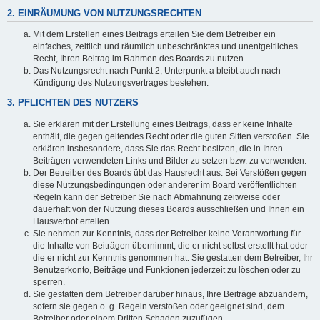
2. EINRÄUMUNG VON NUTZUNGSRECHTEN
Mit dem Erstellen eines Beitrags erteilen Sie dem Betreiber ein
einfaches, zeitlich und räumlich unbeschränktes und unentgeltliches
Recht, Ihren Beitrag im Rahmen des Boards zu nutzen.
Das Nutzungsrecht nach Punkt 2, Unterpunkt a bleibt auch nach
Kündigung des Nutzungsvertrages bestehen.
3. PFLICHTEN DES NUTZERS
Sie erklären mit der Erstellung eines Beitrags, dass er keine Inhalte
enthält, die gegen geltendes Recht oder die guten Sitten verstoßen. Sie
erklären insbesondere, dass Sie das Recht besitzen, die in Ihren
Beiträgen verwendeten Links und Bilder zu setzen bzw. zu verwenden.
Der Betreiber des Boards übt das Hausrecht aus. Bei Verstößen gegen
diese Nutzungsbedingungen oder anderer im Board veröffentlichten
Regeln kann der Betreiber Sie nach Abmahnung zeitweise oder
dauerhaft von der Nutzung dieses Boards ausschließen und Ihnen ein
Hausverbot erteilen.
Sie nehmen zur Kenntnis, dass der Betreiber keine Verantwortung für
die Inhalte von Beiträgen übernimmt, die er nicht selbst erstellt hat oder
die er nicht zur Kenntnis genommen hat. Sie gestatten dem Betreiber, Ihr
Benutzerkonto, Beiträge und Funktionen jederzeit zu löschen oder zu
sperren.
Sie gestatten dem Betreiber darüber hinaus, Ihre Beiträge abzuändern,
sofern sie gegen o. g. Regeln verstoßen oder geeignet sind, dem
Betreiber oder einem Dritten Schaden zuzufügen.