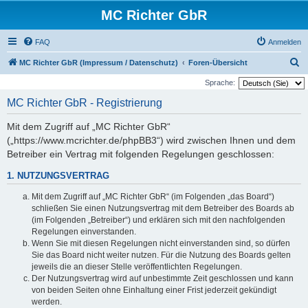
MC Richter GbR
FAQ
Anmelden
S
MC Richter GbR (Impressum / Datenschutz)
Foren-Übersicht
u
Sprache:
c
MC Richter GbR - Registrierung
h
Mit dem Zugriff auf „MC Richter GbR“
e
(„https://www.mcrichter.de/phpBB3“) wird zwischen Ihnen und dem
Betreiber ein Vertrag mit folgenden Regelungen geschlossen:
1. NUTZUNGSVERTRAG
Mit dem Zugriff auf „MC Richter GbR“ (im Folgenden „das Board“)
schließen Sie einen Nutzungsvertrag mit dem Betreiber des Boards ab
(im Folgenden „Betreiber“) und erklären sich mit den nachfolgenden
Regelungen einverstanden.
Wenn Sie mit diesen Regelungen nicht einverstanden sind, so dürfen
Sie das Board nicht weiter nutzen. Für die Nutzung des Boards gelten
jeweils die an dieser Stelle veröffentlichten Regelungen.
Der Nutzungsvertrag wird auf unbestimmte Zeit geschlossen und kann
von beiden Seiten ohne Einhaltung einer Frist jederzeit gekündigt
werden.