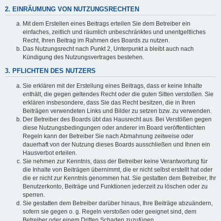
2. EINRÄUMUNG VON NUTZUNGSRECHTEN
Mit dem Erstellen eines Beitrags erteilen Sie dem Betreiber ein
einfaches, zeitlich und räumlich unbeschränktes und unentgeltliches
Recht, Ihren Beitrag im Rahmen des Boards zu nutzen.
Das Nutzungsrecht nach Punkt 2, Unterpunkt a bleibt auch nach
Kündigung des Nutzungsvertrages bestehen.
3. PFLICHTEN DES NUTZERS
Sie erklären mit der Erstellung eines Beitrags, dass er keine Inhalte
enthält, die gegen geltendes Recht oder die guten Sitten verstoßen. Sie
erklären insbesondere, dass Sie das Recht besitzen, die in Ihren
Beiträgen verwendeten Links und Bilder zu setzen bzw. zu verwenden.
Der Betreiber des Boards übt das Hausrecht aus. Bei Verstößen gegen
diese Nutzungsbedingungen oder anderer im Board veröffentlichten
Regeln kann der Betreiber Sie nach Abmahnung zeitweise oder
dauerhaft von der Nutzung dieses Boards ausschließen und Ihnen ein
Hausverbot erteilen.
Sie nehmen zur Kenntnis, dass der Betreiber keine Verantwortung für
die Inhalte von Beiträgen übernimmt, die er nicht selbst erstellt hat oder
die er nicht zur Kenntnis genommen hat. Sie gestatten dem Betreiber, Ihr
Benutzerkonto, Beiträge und Funktionen jederzeit zu löschen oder zu
sperren.
Sie gestatten dem Betreiber darüber hinaus, Ihre Beiträge abzuändern,
sofern sie gegen o. g. Regeln verstoßen oder geeignet sind, dem
Betreiber oder einem Dritten Schaden zuzufügen.