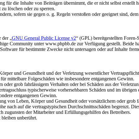
 für die Inhalte von Beiträgen übernimmt, die er nicht selbst erstellt 
t zu löschen oder zu sperren.
ändern, sofern sie gegen o. g. Regeln verstoßen oder geeignet sind, de
 der „
GNU General Public License v2
“ (GPL) bereitgestellten Fore
hige Community unter www.phpbb.de zur Verfügung gestellt. Beide hab
oftware für bestimmte Zwecke nicht untersagen oder auf Inhalte frem
rper und Gesundheit und der Verletzung wesentlicher Vertragspflichten
ch für mittelbare Folgeschäden wie insbesondere entgangenen Gewinn.
em oder grob fahrlässigem Verhalten oder bei Schäden aus der Verletz
i Vertragsschluss typischerweise vorhersehbaren Schäden und im übrigen
besondere entgangenen Gewinn.
ng von Leben, Körper und Gesundheit oder vorsätzlichem oder grob fah
e nach auf die vertragstypischen Durchschnittsschäden begrenzt. Dies
h zugunsten der Mitarbeiter und Erfüllungsgehilfen des Betreibers.
bleiben unberührt.