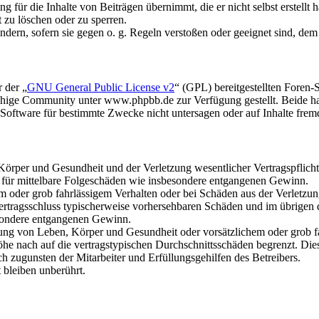
 für die Inhalte von Beiträgen übernimmt, die er nicht selbst erstellt 
t zu löschen oder zu sperren.
ändern, sofern sie gegen o. g. Regeln verstoßen oder geeignet sind, de
 der „
GNU General Public License v2
“ (GPL) bereitgestellten Fore
hige Community unter www.phpbb.de zur Verfügung gestellt. Beide hab
oftware für bestimmte Zwecke nicht untersagen oder auf Inhalte frem
rper und Gesundheit und der Verletzung wesentlicher Vertragspflichten
ch für mittelbare Folgeschäden wie insbesondere entgangenen Gewinn.
em oder grob fahrlässigem Verhalten oder bei Schäden aus der Verletz
i Vertragsschluss typischerweise vorhersehbaren Schäden und im übrigen
besondere entgangenen Gewinn.
ng von Leben, Körper und Gesundheit oder vorsätzlichem oder grob fah
e nach auf die vertragstypischen Durchschnittsschäden begrenzt. Dies
h zugunsten der Mitarbeiter und Erfüllungsgehilfen des Betreibers.
bleiben unberührt.