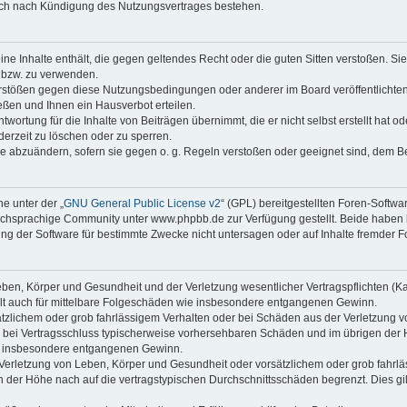
auch nach Kündigung des Nutzungsvertrages bestehen.
keine Inhalte enthält, die gegen geltendes Recht oder die guten Sitten verstoßen. Si
n bzw. zu verwenden.
erstößen gegen diese Nutzungsbedingungen oder anderer im Board veröffentlicht
ßen und Ihnen ein Hausverbot erteilen.
wortung für die Inhalte von Beiträgen übernimmt, die er nicht selbst erstellt hat 
derzeit zu löschen oder zu sperren.
äge abzuändern, sofern sie gegen o. g. Regeln verstoßen oder geeignet sind, dem 
e unter der „
GNU General Public License v2
“ (GPL) bereitgestellten Foren-Soft
chsprachige Community unter www.phpbb.de zur Verfügung gestellt. Beide haben ke
g der Software für bestimmte Zwecke nicht untersagen oder auf Inhalte fremder F
ben, Körper und Gesundheit und der Verletzung wesentlicher Vertragspflichten (Kard
gilt auch für mittelbare Folgeschäden wie insbesondere entgangenen Gewinn.
ätzlichem oder grob fahrlässigem Verhalten oder bei Schäden aus der Verletzung 
 die bei Vertragsschluss typischerweise vorhersehbaren Schäden und im übrigen de
wie insbesondere entgangenen Gewinn.
erletzung von Leben, Körper und Gesundheit oder vorsätzlichem oder grob fahrläs
der Höhe nach auf die vertragstypischen Durchschnittsschäden begrenzt. Dies gi