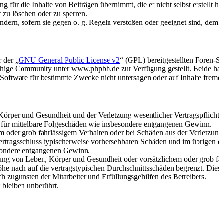
 für die Inhalte von Beiträgen übernimmt, die er nicht selbst erstellt 
t zu löschen oder zu sperren.
ändern, sofern sie gegen o. g. Regeln verstoßen oder geeignet sind, de
 der „
GNU General Public License v2
“ (GPL) bereitgestellten Fore
hige Community unter www.phpbb.de zur Verfügung gestellt. Beide hab
oftware für bestimmte Zwecke nicht untersagen oder auf Inhalte frem
rper und Gesundheit und der Verletzung wesentlicher Vertragspflichten
ch für mittelbare Folgeschäden wie insbesondere entgangenen Gewinn.
em oder grob fahrlässigem Verhalten oder bei Schäden aus der Verletz
i Vertragsschluss typischerweise vorhersehbaren Schäden und im übrigen
besondere entgangenen Gewinn.
ng von Leben, Körper und Gesundheit oder vorsätzlichem oder grob fah
e nach auf die vertragstypischen Durchschnittsschäden begrenzt. Dies
h zugunsten der Mitarbeiter und Erfüllungsgehilfen des Betreibers.
bleiben unberührt.