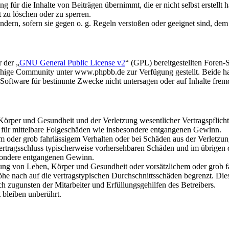
 für die Inhalte von Beiträgen übernimmt, die er nicht selbst erstellt 
t zu löschen oder zu sperren.
ändern, sofern sie gegen o. g. Regeln verstoßen oder geeignet sind, de
 der „
GNU General Public License v2
“ (GPL) bereitgestellten Fore
hige Community unter www.phpbb.de zur Verfügung gestellt. Beide hab
oftware für bestimmte Zwecke nicht untersagen oder auf Inhalte frem
rper und Gesundheit und der Verletzung wesentlicher Vertragspflichten
ch für mittelbare Folgeschäden wie insbesondere entgangenen Gewinn.
em oder grob fahrlässigem Verhalten oder bei Schäden aus der Verletz
i Vertragsschluss typischerweise vorhersehbaren Schäden und im übrigen
besondere entgangenen Gewinn.
ng von Leben, Körper und Gesundheit oder vorsätzlichem oder grob fah
e nach auf die vertragstypischen Durchschnittsschäden begrenzt. Dies
h zugunsten der Mitarbeiter und Erfüllungsgehilfen des Betreibers.
bleiben unberührt.