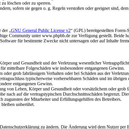
t zu löschen oder zu sperren.
ändern, sofern sie gegen o. g. Regeln verstoßen oder geeignet sind, de
 der „
GNU General Public License v2
“ (GPL) bereitgestellten Fore
hige Community unter www.phpbb.de zur Verfügung gestellt. Beide hab
oftware für bestimmte Zwecke nicht untersagen oder auf Inhalte frem
rper und Gesundheit und der Verletzung wesentlicher Vertragspflichten
ch für mittelbare Folgeschäden wie insbesondere entgangenen Gewinn.
em oder grob fahrlässigem Verhalten oder bei Schäden aus der Verletz
i Vertragsschluss typischerweise vorhersehbaren Schäden und im übrigen
besondere entgangenen Gewinn.
ng von Leben, Körper und Gesundheit oder vorsätzlichem oder grob fah
e nach auf die vertragstypischen Durchschnittsschäden begrenzt. Dies
h zugunsten der Mitarbeiter und Erfüllungsgehilfen des Betreibers.
bleiben unberührt.
e Datenschutzerklärung zu ändern. Die Änderung wird dem Nutzer per E-