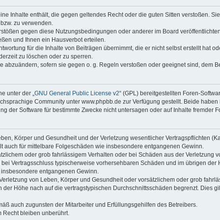
keine Inhalte enthält, die gegen geltendes Recht oder die guten Sitten verstoßen. Si
n bzw. zu verwenden.
erstößen gegen diese Nutzungsbedingungen oder anderer im Board veröffentlicht
ßen und Ihnen ein Hausverbot erteilen.
wortung für die Inhalte von Beiträgen übernimmt, die er nicht selbst erstellt hat 
derzeit zu löschen oder zu sperren.
äge abzuändern, sofern sie gegen o. g. Regeln verstoßen oder geeignet sind, dem 
e unter der „
GNU General Public License v2
“ (GPL) bereitgestellten Foren-Soft
chsprachige Community unter www.phpbb.de zur Verfügung gestellt. Beide haben ke
g der Software für bestimmte Zwecke nicht untersagen oder auf Inhalte fremder F
ben, Körper und Gesundheit und der Verletzung wesentlicher Vertragspflichten (Kard
gilt auch für mittelbare Folgeschäden wie insbesondere entgangenen Gewinn.
ätzlichem oder grob fahrlässigem Verhalten oder bei Schäden aus der Verletzung 
 die bei Vertragsschluss typischerweise vorhersehbaren Schäden und im übrigen de
wie insbesondere entgangenen Gewinn.
erletzung von Leben, Körper und Gesundheit oder vorsätzlichem oder grob fahrläs
der Höhe nach auf die vertragstypischen Durchschnittsschäden begrenzt. Dies gi
mäß auch zugunsten der Mitarbeiter und Erfüllungsgehilfen des Betreibers.
 Recht bleiben unberührt.