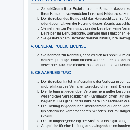
3. PFLICHTEN DES NUTZERS
Sie erklären mit der Erstellung eines Beitrags, dass er 
Ihren Beiträgen verwendeten Links und Bilder zu setze
Der Betreiber des Boards übt das Hausrecht aus. Bei V
oder dauerhaft von der Nutzung dieses Boards ausschlie
Sie nehmen zur Kenntnis, dass der Betreiber keine Verant
Betreiber, Ihr Benutzerkonto, Beiträge und Funktionen je
Sie gestatten dem Betreiber darüber hinaus, Ihre Beitr
4. GENERAL PUBLIC LICENSE
Sie nehmen zur Kenntnis, dass es sich bei phpBB um ein
deutschsprachige Informationen werden durch die deuts
verwendet wird. Sie können insbesondere die Verwendun
5. GEWÄHRLEISTUNG
Der Betreiber haftet mit Ausnahme der Verletzung von Le
grob fahrlässiges Verhalten zurückzuführen sind. Dies 
Die Haftung ist gegenüber Verbrauchern außer bei vors
wesentlicher Vertragspflichten (Kardinalpflichten) auf
begrenzt. Dies gilt auch für mittelbare Folgeschäden 
Die Haftung ist gegenüber Unternehmern außer bei der V
typischerweise vorhersehbaren Schäden und im Übrigen 
Gewinn.
Die Haftungsbegrenzung der Absätze a bis c gilt sinnge
Ansprüche für eine Haftung aus zwingendem nationalem