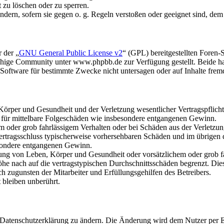
t zu löschen oder zu sperren.
ändern, sofern sie gegen o. g. Regeln verstoßen oder geeignet sind, de
 der „
GNU General Public License v2
“ (GPL) bereitgestellten Fore
hige Community unter www.phpbb.de zur Verfügung gestellt. Beide hab
oftware für bestimmte Zwecke nicht untersagen oder auf Inhalte frem
rper und Gesundheit und der Verletzung wesentlicher Vertragspflichten
ch für mittelbare Folgeschäden wie insbesondere entgangenen Gewinn.
em oder grob fahrlässigem Verhalten oder bei Schäden aus der Verletz
i Vertragsschluss typischerweise vorhersehbaren Schäden und im übrigen
besondere entgangenen Gewinn.
ng von Leben, Körper und Gesundheit oder vorsätzlichem oder grob fah
e nach auf die vertragstypischen Durchschnittsschäden begrenzt. Dies
h zugunsten der Mitarbeiter und Erfüllungsgehilfen des Betreibers.
bleiben unberührt.
e Datenschutzerklärung zu ändern. Die Änderung wird dem Nutzer per E-