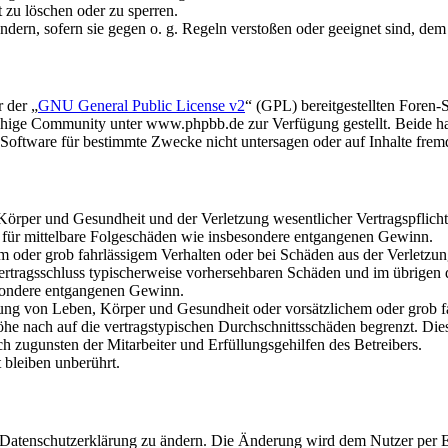
t zu löschen oder zu sperren.
ändern, sofern sie gegen o. g. Regeln verstoßen oder geeignet sind, de
 der „
GNU General Public License v2
“ (GPL) bereitgestellten Fore
hige Community unter www.phpbb.de zur Verfügung gestellt. Beide hab
oftware für bestimmte Zwecke nicht untersagen oder auf Inhalte frem
rper und Gesundheit und der Verletzung wesentlicher Vertragspflichten
ch für mittelbare Folgeschäden wie insbesondere entgangenen Gewinn.
em oder grob fahrlässigem Verhalten oder bei Schäden aus der Verletz
i Vertragsschluss typischerweise vorhersehbaren Schäden und im übrigen
besondere entgangenen Gewinn.
ng von Leben, Körper und Gesundheit oder vorsätzlichem oder grob fah
e nach auf die vertragstypischen Durchschnittsschäden begrenzt. Dies
h zugunsten der Mitarbeiter und Erfüllungsgehilfen des Betreibers.
bleiben unberührt.
e Datenschutzerklärung zu ändern. Die Änderung wird dem Nutzer per E-