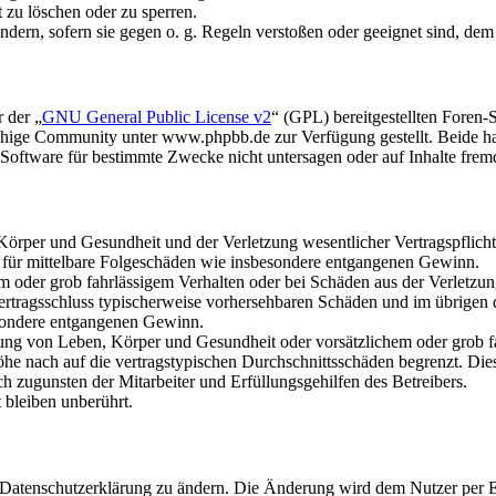
t zu löschen oder zu sperren.
ändern, sofern sie gegen o. g. Regeln verstoßen oder geeignet sind, de
 der „
GNU General Public License v2
“ (GPL) bereitgestellten Fore
hige Community unter www.phpbb.de zur Verfügung gestellt. Beide hab
oftware für bestimmte Zwecke nicht untersagen oder auf Inhalte frem
rper und Gesundheit und der Verletzung wesentlicher Vertragspflichten
ch für mittelbare Folgeschäden wie insbesondere entgangenen Gewinn.
em oder grob fahrlässigem Verhalten oder bei Schäden aus der Verletz
i Vertragsschluss typischerweise vorhersehbaren Schäden und im übrigen
besondere entgangenen Gewinn.
ng von Leben, Körper und Gesundheit oder vorsätzlichem oder grob fah
e nach auf die vertragstypischen Durchschnittsschäden begrenzt. Dies
h zugunsten der Mitarbeiter und Erfüllungsgehilfen des Betreibers.
bleiben unberührt.
e Datenschutzerklärung zu ändern. Die Änderung wird dem Nutzer per E-