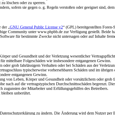
t zu löschen oder zu sperren.
ändern, sofern sie gegen o. g. Regeln verstoßen oder geeignet sind, de
 der „
GNU General Public License v2
“ (GPL) bereitgestellten Fore
hige Community unter www.phpbb.de zur Verfügung gestellt. Beide hab
oftware für bestimmte Zwecke nicht untersagen oder auf Inhalte frem
rper und Gesundheit und der Verletzung wesentlicher Vertragspflichten
ch für mittelbare Folgeschäden wie insbesondere entgangenen Gewinn.
em oder grob fahrlässigem Verhalten oder bei Schäden aus der Verletz
i Vertragsschluss typischerweise vorhersehbaren Schäden und im übrigen
besondere entgangenen Gewinn.
ng von Leben, Körper und Gesundheit oder vorsätzlichem oder grob fah
e nach auf die vertragstypischen Durchschnittsschäden begrenzt. Dies
h zugunsten der Mitarbeiter und Erfüllungsgehilfen des Betreibers.
bleiben unberührt.
e Datenschutzerklärung zu ändern. Die Änderung wird dem Nutzer per E-