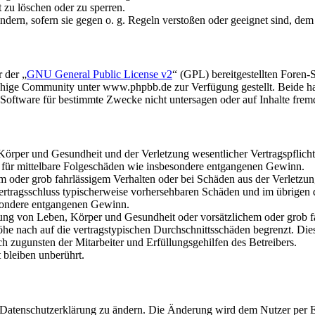
t zu löschen oder zu sperren.
ändern, sofern sie gegen o. g. Regeln verstoßen oder geeignet sind, de
 der „
GNU General Public License v2
“ (GPL) bereitgestellten Fore
hige Community unter www.phpbb.de zur Verfügung gestellt. Beide hab
oftware für bestimmte Zwecke nicht untersagen oder auf Inhalte frem
rper und Gesundheit und der Verletzung wesentlicher Vertragspflichten
ch für mittelbare Folgeschäden wie insbesondere entgangenen Gewinn.
em oder grob fahrlässigem Verhalten oder bei Schäden aus der Verletz
i Vertragsschluss typischerweise vorhersehbaren Schäden und im übrigen
besondere entgangenen Gewinn.
ng von Leben, Körper und Gesundheit oder vorsätzlichem oder grob fah
e nach auf die vertragstypischen Durchschnittsschäden begrenzt. Dies
h zugunsten der Mitarbeiter und Erfüllungsgehilfen des Betreibers.
bleiben unberührt.
e Datenschutzerklärung zu ändern. Die Änderung wird dem Nutzer per E-