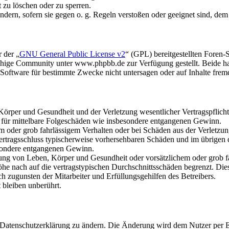
t zu löschen oder zu sperren.
ändern, sofern sie gegen o. g. Regeln verstoßen oder geeignet sind, de
 der „
GNU General Public License v2
“ (GPL) bereitgestellten Fore
hige Community unter www.phpbb.de zur Verfügung gestellt. Beide hab
oftware für bestimmte Zwecke nicht untersagen oder auf Inhalte frem
rper und Gesundheit und der Verletzung wesentlicher Vertragspflichten
ch für mittelbare Folgeschäden wie insbesondere entgangenen Gewinn.
em oder grob fahrlässigem Verhalten oder bei Schäden aus der Verletz
i Vertragsschluss typischerweise vorhersehbaren Schäden und im übrigen
besondere entgangenen Gewinn.
ng von Leben, Körper und Gesundheit oder vorsätzlichem oder grob fah
e nach auf die vertragstypischen Durchschnittsschäden begrenzt. Dies
h zugunsten der Mitarbeiter und Erfüllungsgehilfen des Betreibers.
bleiben unberührt.
e Datenschutzerklärung zu ändern. Die Änderung wird dem Nutzer per E-