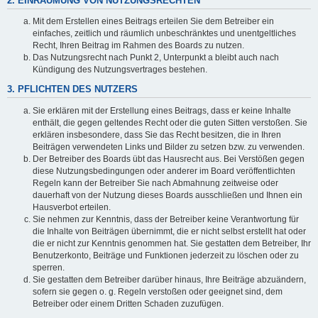
2. EINRÄUMUNG VON NUTZUNGSRECHTEN
Mit dem Erstellen eines Beitrags erteilen Sie dem Betreiber ein
einfaches, zeitlich und räumlich unbeschränktes und unentgeltliches
Recht, Ihren Beitrag im Rahmen des Boards zu nutzen.
Das Nutzungsrecht nach Punkt 2, Unterpunkt a bleibt auch nach
Kündigung des Nutzungsvertrages bestehen.
3. PFLICHTEN DES NUTZERS
Sie erklären mit der Erstellung eines Beitrags, dass er keine Inhalte
enthält, die gegen geltendes Recht oder die guten Sitten verstoßen. Sie
erklären insbesondere, dass Sie das Recht besitzen, die in Ihren
Beiträgen verwendeten Links und Bilder zu setzen bzw. zu verwenden.
Der Betreiber des Boards übt das Hausrecht aus. Bei Verstößen gegen
diese Nutzungsbedingungen oder anderer im Board veröffentlichten
Regeln kann der Betreiber Sie nach Abmahnung zeitweise oder
dauerhaft von der Nutzung dieses Boards ausschließen und Ihnen ein
Hausverbot erteilen.
Sie nehmen zur Kenntnis, dass der Betreiber keine Verantwortung für
die Inhalte von Beiträgen übernimmt, die er nicht selbst erstellt hat oder
die er nicht zur Kenntnis genommen hat. Sie gestatten dem Betreiber, Ihr
Benutzerkonto, Beiträge und Funktionen jederzeit zu löschen oder zu
sperren.
Sie gestatten dem Betreiber darüber hinaus, Ihre Beiträge abzuändern,
sofern sie gegen o. g. Regeln verstoßen oder geeignet sind, dem
Betreiber oder einem Dritten Schaden zuzufügen.