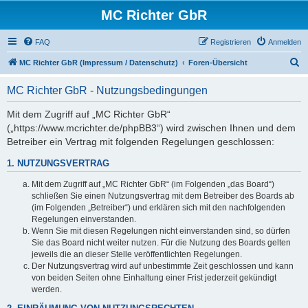
MC Richter GbR
FAQ
Registrieren
Anmelden
S
MC Richter GbR (Impressum / Datenschutz)
Foren-Übersicht
u
MC Richter GbR - Nutzungsbedingungen
c
h
Mit dem Zugriff auf „MC Richter GbR“
(„https://www.mcrichter.de/phpBB3“) wird zwischen Ihnen und dem
e
Betreiber ein Vertrag mit folgenden Regelungen geschlossen:
1. NUTZUNGSVERTRAG
Mit dem Zugriff auf „MC Richter GbR“ (im Folgenden „das Board“)
schließen Sie einen Nutzungsvertrag mit dem Betreiber des Boards ab
(im Folgenden „Betreiber“) und erklären sich mit den nachfolgenden
Regelungen einverstanden.
Wenn Sie mit diesen Regelungen nicht einverstanden sind, so dürfen
Sie das Board nicht weiter nutzen. Für die Nutzung des Boards gelten
jeweils die an dieser Stelle veröffentlichten Regelungen.
Der Nutzungsvertrag wird auf unbestimmte Zeit geschlossen und kann
von beiden Seiten ohne Einhaltung einer Frist jederzeit gekündigt
werden.