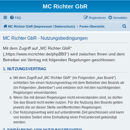
MC Richter GbR
FAQ
Registrieren
Anmelden
S
MC Richter GbR (Impressum / Datenschutz)
Foren-Übersicht
u
MC Richter GbR - Nutzungsbedingungen
c
h
Mit dem Zugriff auf „MC Richter GbR“
(„https://www.mcrichter.de/phpBB3“) wird zwischen Ihnen und dem
e
Betreiber ein Vertrag mit folgenden Regelungen geschlossen:
1. NUTZUNGSVERTRAG
Mit dem Zugriff auf „MC Richter GbR“ (im Folgenden „das Board“)
schließen Sie einen Nutzungsvertrag mit dem Betreiber des Boards ab
(im Folgenden „Betreiber“) und erklären sich mit den nachfolgenden
Regelungen einverstanden.
Wenn Sie mit diesen Regelungen nicht einverstanden sind, so dürfen
Sie das Board nicht weiter nutzen. Für die Nutzung des Boards gelten
jeweils die an dieser Stelle veröffentlichten Regelungen.
Der Nutzungsvertrag wird auf unbestimmte Zeit geschlossen und kann
von beiden Seiten ohne Einhaltung einer Frist jederzeit gekündigt
werden.