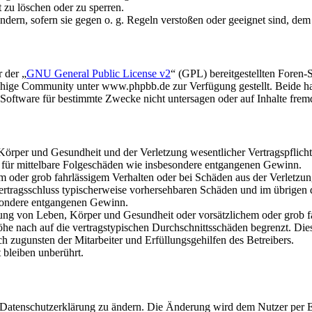
t zu löschen oder zu sperren.
ändern, sofern sie gegen o. g. Regeln verstoßen oder geeignet sind, de
 der „
GNU General Public License v2
“ (GPL) bereitgestellten Fore
hige Community unter www.phpbb.de zur Verfügung gestellt. Beide hab
oftware für bestimmte Zwecke nicht untersagen oder auf Inhalte frem
rper und Gesundheit und der Verletzung wesentlicher Vertragspflichten
ch für mittelbare Folgeschäden wie insbesondere entgangenen Gewinn.
em oder grob fahrlässigem Verhalten oder bei Schäden aus der Verletz
i Vertragsschluss typischerweise vorhersehbaren Schäden und im übrigen
besondere entgangenen Gewinn.
ng von Leben, Körper und Gesundheit oder vorsätzlichem oder grob fah
e nach auf die vertragstypischen Durchschnittsschäden begrenzt. Dies
h zugunsten der Mitarbeiter und Erfüllungsgehilfen des Betreibers.
bleiben unberührt.
e Datenschutzerklärung zu ändern. Die Änderung wird dem Nutzer per E-