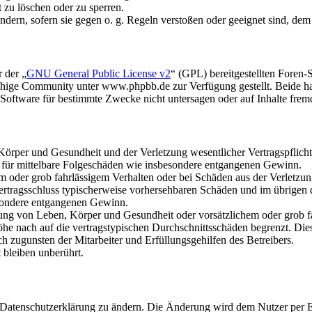
t zu löschen oder zu sperren.
ändern, sofern sie gegen o. g. Regeln verstoßen oder geeignet sind, de
 der „
GNU General Public License v2
“ (GPL) bereitgestellten Fore
hige Community unter www.phpbb.de zur Verfügung gestellt. Beide hab
oftware für bestimmte Zwecke nicht untersagen oder auf Inhalte frem
rper und Gesundheit und der Verletzung wesentlicher Vertragspflichten
ch für mittelbare Folgeschäden wie insbesondere entgangenen Gewinn.
em oder grob fahrlässigem Verhalten oder bei Schäden aus der Verletz
i Vertragsschluss typischerweise vorhersehbaren Schäden und im übrigen
besondere entgangenen Gewinn.
ng von Leben, Körper und Gesundheit oder vorsätzlichem oder grob fah
e nach auf die vertragstypischen Durchschnittsschäden begrenzt. Dies
h zugunsten der Mitarbeiter und Erfüllungsgehilfen des Betreibers.
bleiben unberührt.
e Datenschutzerklärung zu ändern. Die Änderung wird dem Nutzer per E-