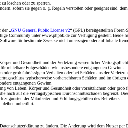
t zu löschen oder zu sperren.
ändern, sofern sie gegen o. g. Regeln verstoßen oder geeignet sind, de
 der „
GNU General Public License v2
“ (GPL) bereitgestellten Fore
hige Community unter www.phpbb.de zur Verfügung gestellt. Beide hab
oftware für bestimmte Zwecke nicht untersagen oder auf Inhalte frem
rper und Gesundheit und der Verletzung wesentlicher Vertragspflichten
ch für mittelbare Folgeschäden wie insbesondere entgangenen Gewinn.
em oder grob fahrlässigem Verhalten oder bei Schäden aus der Verletz
i Vertragsschluss typischerweise vorhersehbaren Schäden und im übrigen
besondere entgangenen Gewinn.
ng von Leben, Körper und Gesundheit oder vorsätzlichem oder grob fah
e nach auf die vertragstypischen Durchschnittsschäden begrenzt. Dies
h zugunsten der Mitarbeiter und Erfüllungsgehilfen des Betreibers.
bleiben unberührt.
e Datenschutzerklärung zu ändern. Die Änderung wird dem Nutzer per E-