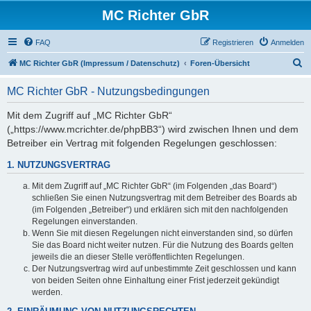
MC Richter GbR
FAQ
Registrieren
Anmelden
S
MC Richter GbR (Impressum / Datenschutz)
Foren-Übersicht
u
MC Richter GbR - Nutzungsbedingungen
c
h
Mit dem Zugriff auf „MC Richter GbR“
(„https://www.mcrichter.de/phpBB3“) wird zwischen Ihnen und dem
e
Betreiber ein Vertrag mit folgenden Regelungen geschlossen:
1. NUTZUNGSVERTRAG
Mit dem Zugriff auf „MC Richter GbR“ (im Folgenden „das Board“)
schließen Sie einen Nutzungsvertrag mit dem Betreiber des Boards ab
(im Folgenden „Betreiber“) und erklären sich mit den nachfolgenden
Regelungen einverstanden.
Wenn Sie mit diesen Regelungen nicht einverstanden sind, so dürfen
Sie das Board nicht weiter nutzen. Für die Nutzung des Boards gelten
jeweils die an dieser Stelle veröffentlichten Regelungen.
Der Nutzungsvertrag wird auf unbestimmte Zeit geschlossen und kann
von beiden Seiten ohne Einhaltung einer Frist jederzeit gekündigt
werden.