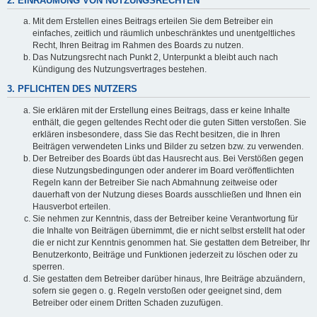
2. EINRÄUMUNG VON NUTZUNGSRECHTEN
Mit dem Erstellen eines Beitrags erteilen Sie dem Betreiber ein
einfaches, zeitlich und räumlich unbeschränktes und unentgeltliches
Recht, Ihren Beitrag im Rahmen des Boards zu nutzen.
Das Nutzungsrecht nach Punkt 2, Unterpunkt a bleibt auch nach
Kündigung des Nutzungsvertrages bestehen.
3. PFLICHTEN DES NUTZERS
Sie erklären mit der Erstellung eines Beitrags, dass er keine Inhalte
enthält, die gegen geltendes Recht oder die guten Sitten verstoßen. Sie
erklären insbesondere, dass Sie das Recht besitzen, die in Ihren
Beiträgen verwendeten Links und Bilder zu setzen bzw. zu verwenden.
Der Betreiber des Boards übt das Hausrecht aus. Bei Verstößen gegen
diese Nutzungsbedingungen oder anderer im Board veröffentlichten
Regeln kann der Betreiber Sie nach Abmahnung zeitweise oder
dauerhaft von der Nutzung dieses Boards ausschließen und Ihnen ein
Hausverbot erteilen.
Sie nehmen zur Kenntnis, dass der Betreiber keine Verantwortung für
die Inhalte von Beiträgen übernimmt, die er nicht selbst erstellt hat oder
die er nicht zur Kenntnis genommen hat. Sie gestatten dem Betreiber, Ihr
Benutzerkonto, Beiträge und Funktionen jederzeit zu löschen oder zu
sperren.
Sie gestatten dem Betreiber darüber hinaus, Ihre Beiträge abzuändern,
sofern sie gegen o. g. Regeln verstoßen oder geeignet sind, dem
Betreiber oder einem Dritten Schaden zuzufügen.