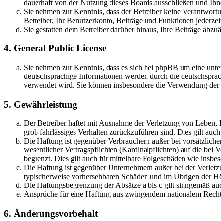
dauerhaft von der Nutzung dieses Boards ausschließen und Ihne
Sie nehmen zur Kenntnis, dass der Betreiber keine Verantwortung
Betreiber, Ihr Benutzerkonto, Beiträge und Funktionen jederzei
Sie gestatten dem Betreiber darüber hinaus, Ihre Beiträge abzu
4. General Public License
Sie nehmen zur Kenntnis, dass es sich bei phpBB um eine unter
deutschsprachige Informationen werden durch die deutschsprac
verwendet wird. Sie können insbesondere die Verwendung der S
5. Gewährleistung
Der Betreiber haftet mit Ausnahme der Verletzung von Leben, Kö
grob fahrlässiges Verhalten zurückzuführen sind. Dies gilt au
Die Haftung ist gegenüber Verbrauchern außer bei vorsätzlich
wesentlicher Vertragspflichten (Kardinalpflichten) auf die be
begrenzt. Dies gilt auch für mittelbare Folgeschäden wie ins
Die Haftung ist gegenüber Unternehmern außer bei der Verletzu
typischerweise vorhersehbaren Schäden und im Übrigen der Höh
Die Haftungsbegrenzung der Absätze a bis c gilt sinngemäß auc
Ansprüche für eine Haftung aus zwingendem nationalem Recht 
6. Änderungsvorbehalt