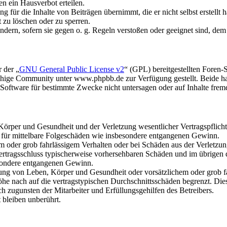
n ein Hausverbot erteilen.
 für die Inhalte von Beiträgen übernimmt, die er nicht selbst erstellt 
t zu löschen oder zu sperren.
ändern, sofern sie gegen o. g. Regeln verstoßen oder geeignet sind, de
 der „
GNU General Public License v2
“ (GPL) bereitgestellten Fore
hige Community unter www.phpbb.de zur Verfügung gestellt. Beide hab
oftware für bestimmte Zwecke nicht untersagen oder auf Inhalte frem
rper und Gesundheit und der Verletzung wesentlicher Vertragspflichten
ch für mittelbare Folgeschäden wie insbesondere entgangenen Gewinn.
em oder grob fahrlässigem Verhalten oder bei Schäden aus der Verletz
i Vertragsschluss typischerweise vorhersehbaren Schäden und im übrigen
besondere entgangenen Gewinn.
ng von Leben, Körper und Gesundheit oder vorsätzlichem oder grob fah
e nach auf die vertragstypischen Durchschnittsschäden begrenzt. Dies
h zugunsten der Mitarbeiter und Erfüllungsgehilfen des Betreibers.
bleiben unberührt.