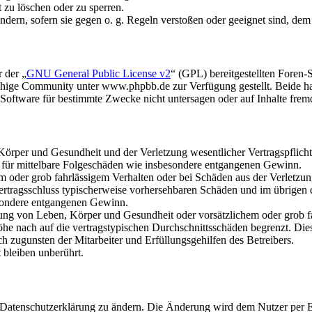
t zu löschen oder zu sperren.
ändern, sofern sie gegen o. g. Regeln verstoßen oder geeignet sind, de
 der „
GNU General Public License v2
“ (GPL) bereitgestellten Fore
hige Community unter www.phpbb.de zur Verfügung gestellt. Beide hab
oftware für bestimmte Zwecke nicht untersagen oder auf Inhalte frem
rper und Gesundheit und der Verletzung wesentlicher Vertragspflichten
ch für mittelbare Folgeschäden wie insbesondere entgangenen Gewinn.
em oder grob fahrlässigem Verhalten oder bei Schäden aus der Verletz
i Vertragsschluss typischerweise vorhersehbaren Schäden und im übrigen
besondere entgangenen Gewinn.
ng von Leben, Körper und Gesundheit oder vorsätzlichem oder grob fah
e nach auf die vertragstypischen Durchschnittsschäden begrenzt. Dies
h zugunsten der Mitarbeiter und Erfüllungsgehilfen des Betreibers.
bleiben unberührt.
e Datenschutzerklärung zu ändern. Die Änderung wird dem Nutzer per E-