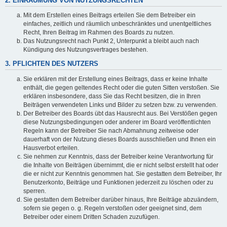
2. EINRÄUMUNG VON NUTZUNGSRECHTEN
Mit dem Erstellen eines Beitrags erteilen Sie dem Betreiber ein
einfaches, zeitlich und räumlich unbeschränktes und unentgeltliches
Recht, Ihren Beitrag im Rahmen des Boards zu nutzen.
Das Nutzungsrecht nach Punkt 2, Unterpunkt a bleibt auch nach
Kündigung des Nutzungsvertrages bestehen.
3. PFLICHTEN DES NUTZERS
Sie erklären mit der Erstellung eines Beitrags, dass er keine Inhalte
enthält, die gegen geltendes Recht oder die guten Sitten verstoßen. Sie
erklären insbesondere, dass Sie das Recht besitzen, die in Ihren
Beiträgen verwendeten Links und Bilder zu setzen bzw. zu verwenden.
Der Betreiber des Boards übt das Hausrecht aus. Bei Verstößen gegen
diese Nutzungsbedingungen oder anderer im Board veröffentlichten
Regeln kann der Betreiber Sie nach Abmahnung zeitweise oder
dauerhaft von der Nutzung dieses Boards ausschließen und Ihnen ein
Hausverbot erteilen.
Sie nehmen zur Kenntnis, dass der Betreiber keine Verantwortung für
die Inhalte von Beiträgen übernimmt, die er nicht selbst erstellt hat oder
die er nicht zur Kenntnis genommen hat. Sie gestatten dem Betreiber, Ihr
Benutzerkonto, Beiträge und Funktionen jederzeit zu löschen oder zu
sperren.
Sie gestatten dem Betreiber darüber hinaus, Ihre Beiträge abzuändern,
sofern sie gegen o. g. Regeln verstoßen oder geeignet sind, dem
Betreiber oder einem Dritten Schaden zuzufügen.