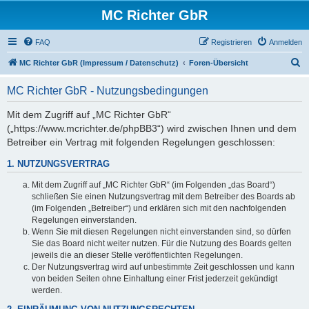
MC Richter GbR
FAQ
Registrieren
Anmelden
S
MC Richter GbR (Impressum / Datenschutz)
Foren-Übersicht
u
MC Richter GbR - Nutzungsbedingungen
c
h
Mit dem Zugriff auf „MC Richter GbR“
(„https://www.mcrichter.de/phpBB3“) wird zwischen Ihnen und dem
e
Betreiber ein Vertrag mit folgenden Regelungen geschlossen:
1. NUTZUNGSVERTRAG
Mit dem Zugriff auf „MC Richter GbR“ (im Folgenden „das Board“)
schließen Sie einen Nutzungsvertrag mit dem Betreiber des Boards ab
(im Folgenden „Betreiber“) und erklären sich mit den nachfolgenden
Regelungen einverstanden.
Wenn Sie mit diesen Regelungen nicht einverstanden sind, so dürfen
Sie das Board nicht weiter nutzen. Für die Nutzung des Boards gelten
jeweils die an dieser Stelle veröffentlichten Regelungen.
Der Nutzungsvertrag wird auf unbestimmte Zeit geschlossen und kann
von beiden Seiten ohne Einhaltung einer Frist jederzeit gekündigt
werden.