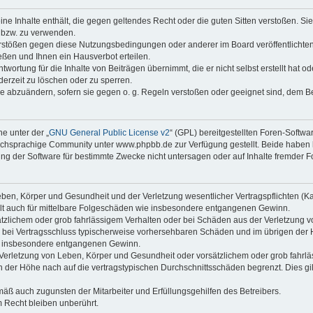
keine Inhalte enthält, die gegen geltendes Recht oder die guten Sitten verstoßen. Si
n bzw. zu verwenden.
erstößen gegen diese Nutzungsbedingungen oder anderer im Board veröffentlicht
ßen und Ihnen ein Hausverbot erteilen.
wortung für die Inhalte von Beiträgen übernimmt, die er nicht selbst erstellt hat 
derzeit zu löschen oder zu sperren.
äge abzuändern, sofern sie gegen o. g. Regeln verstoßen oder geeignet sind, dem 
e unter der „
GNU General Public License v2
“ (GPL) bereitgestellten Foren-Soft
chsprachige Community unter www.phpbb.de zur Verfügung gestellt. Beide haben ke
g der Software für bestimmte Zwecke nicht untersagen oder auf Inhalte fremder F
ben, Körper und Gesundheit und der Verletzung wesentlicher Vertragspflichten (Kard
gilt auch für mittelbare Folgeschäden wie insbesondere entgangenen Gewinn.
ätzlichem oder grob fahrlässigem Verhalten oder bei Schäden aus der Verletzung 
 die bei Vertragsschluss typischerweise vorhersehbaren Schäden und im übrigen de
wie insbesondere entgangenen Gewinn.
erletzung von Leben, Körper und Gesundheit oder vorsätzlichem oder grob fahrläs
der Höhe nach auf die vertragstypischen Durchschnittsschäden begrenzt. Dies gi
mäß auch zugunsten der Mitarbeiter und Erfüllungsgehilfen des Betreibers.
 Recht bleiben unberührt.