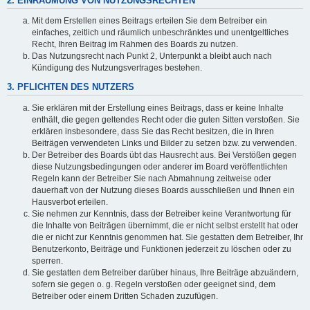
2. EINRÄUMUNG VON NUTZUNGSRECHTEN
Mit dem Erstellen eines Beitrags erteilen Sie dem Betreiber ein
einfaches, zeitlich und räumlich unbeschränktes und unentgeltliches
Recht, Ihren Beitrag im Rahmen des Boards zu nutzen.
Das Nutzungsrecht nach Punkt 2, Unterpunkt a bleibt auch nach
Kündigung des Nutzungsvertrages bestehen.
3. PFLICHTEN DES NUTZERS
Sie erklären mit der Erstellung eines Beitrags, dass er keine Inhalte
enthält, die gegen geltendes Recht oder die guten Sitten verstoßen. Sie
erklären insbesondere, dass Sie das Recht besitzen, die in Ihren
Beiträgen verwendeten Links und Bilder zu setzen bzw. zu verwenden.
Der Betreiber des Boards übt das Hausrecht aus. Bei Verstößen gegen
diese Nutzungsbedingungen oder anderer im Board veröffentlichten
Regeln kann der Betreiber Sie nach Abmahnung zeitweise oder
dauerhaft von der Nutzung dieses Boards ausschließen und Ihnen ein
Hausverbot erteilen.
Sie nehmen zur Kenntnis, dass der Betreiber keine Verantwortung für
die Inhalte von Beiträgen übernimmt, die er nicht selbst erstellt hat oder
die er nicht zur Kenntnis genommen hat. Sie gestatten dem Betreiber, Ihr
Benutzerkonto, Beiträge und Funktionen jederzeit zu löschen oder zu
sperren.
Sie gestatten dem Betreiber darüber hinaus, Ihre Beiträge abzuändern,
sofern sie gegen o. g. Regeln verstoßen oder geeignet sind, dem
Betreiber oder einem Dritten Schaden zuzufügen.