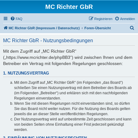
MC Richter GbR
FAQ
Registrieren
Anmelden
S
MC Richter GbR (Impressum / Datenschutz)
Foren-Übersicht
u
MC Richter GbR - Nutzungsbedingungen
c
h
Mit dem Zugriff auf „MC Richter GbR“
(„https://www.mcrichter.de/phpBB3“) wird zwischen Ihnen und dem
e
Betreiber ein Vertrag mit folgenden Regelungen geschlossen:
1. NUTZUNGSVERTRAG
Mit dem Zugriff auf „MC Richter GbR“ (im Folgenden „das Board“)
schließen Sie einen Nutzungsvertrag mit dem Betreiber des Boards ab
(im Folgenden „Betreiber“) und erklären sich mit den nachfolgenden
Regelungen einverstanden.
Wenn Sie mit diesen Regelungen nicht einverstanden sind, so dürfen
Sie das Board nicht weiter nutzen. Für die Nutzung des Boards gelten
jeweils die an dieser Stelle veröffentlichten Regelungen.
Der Nutzungsvertrag wird auf unbestimmte Zeit geschlossen und kann
von beiden Seiten ohne Einhaltung einer Frist jederzeit gekündigt
werden.