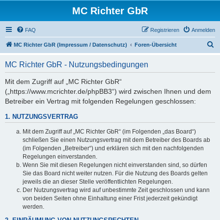
MC Richter GbR
FAQ
Registrieren
Anmelden
S
MC Richter GbR (Impressum / Datenschutz)
Foren-Übersicht
u
MC Richter GbR - Nutzungsbedingungen
c
h
Mit dem Zugriff auf „MC Richter GbR“
(„https://www.mcrichter.de/phpBB3“) wird zwischen Ihnen und dem
e
Betreiber ein Vertrag mit folgenden Regelungen geschlossen:
1. NUTZUNGSVERTRAG
Mit dem Zugriff auf „MC Richter GbR“ (im Folgenden „das Board“)
schließen Sie einen Nutzungsvertrag mit dem Betreiber des Boards ab
(im Folgenden „Betreiber“) und erklären sich mit den nachfolgenden
Regelungen einverstanden.
Wenn Sie mit diesen Regelungen nicht einverstanden sind, so dürfen
Sie das Board nicht weiter nutzen. Für die Nutzung des Boards gelten
jeweils die an dieser Stelle veröffentlichten Regelungen.
Der Nutzungsvertrag wird auf unbestimmte Zeit geschlossen und kann
von beiden Seiten ohne Einhaltung einer Frist jederzeit gekündigt
werden.