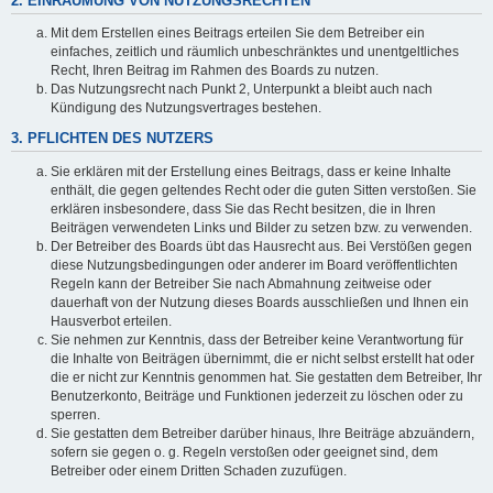
2. EINRÄUMUNG VON NUTZUNGSRECHTEN
Mit dem Erstellen eines Beitrags erteilen Sie dem Betreiber ein
einfaches, zeitlich und räumlich unbeschränktes und unentgeltliches
Recht, Ihren Beitrag im Rahmen des Boards zu nutzen.
Das Nutzungsrecht nach Punkt 2, Unterpunkt a bleibt auch nach
Kündigung des Nutzungsvertrages bestehen.
3. PFLICHTEN DES NUTZERS
Sie erklären mit der Erstellung eines Beitrags, dass er keine Inhalte
enthält, die gegen geltendes Recht oder die guten Sitten verstoßen. Sie
erklären insbesondere, dass Sie das Recht besitzen, die in Ihren
Beiträgen verwendeten Links und Bilder zu setzen bzw. zu verwenden.
Der Betreiber des Boards übt das Hausrecht aus. Bei Verstößen gegen
diese Nutzungsbedingungen oder anderer im Board veröffentlichten
Regeln kann der Betreiber Sie nach Abmahnung zeitweise oder
dauerhaft von der Nutzung dieses Boards ausschließen und Ihnen ein
Hausverbot erteilen.
Sie nehmen zur Kenntnis, dass der Betreiber keine Verantwortung für
die Inhalte von Beiträgen übernimmt, die er nicht selbst erstellt hat oder
die er nicht zur Kenntnis genommen hat. Sie gestatten dem Betreiber, Ihr
Benutzerkonto, Beiträge und Funktionen jederzeit zu löschen oder zu
sperren.
Sie gestatten dem Betreiber darüber hinaus, Ihre Beiträge abzuändern,
sofern sie gegen o. g. Regeln verstoßen oder geeignet sind, dem
Betreiber oder einem Dritten Schaden zuzufügen.