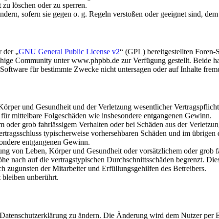
t zu löschen oder zu sperren.
ändern, sofern sie gegen o. g. Regeln verstoßen oder geeignet sind, de
 der „
GNU General Public License v2
“ (GPL) bereitgestellten Fore
hige Community unter www.phpbb.de zur Verfügung gestellt. Beide hab
oftware für bestimmte Zwecke nicht untersagen oder auf Inhalte frem
rper und Gesundheit und der Verletzung wesentlicher Vertragspflichten
ch für mittelbare Folgeschäden wie insbesondere entgangenen Gewinn.
em oder grob fahrlässigem Verhalten oder bei Schäden aus der Verletz
i Vertragsschluss typischerweise vorhersehbaren Schäden und im übrigen
besondere entgangenen Gewinn.
ng von Leben, Körper und Gesundheit oder vorsätzlichem oder grob fah
e nach auf die vertragstypischen Durchschnittsschäden begrenzt. Dies
h zugunsten der Mitarbeiter und Erfüllungsgehilfen des Betreibers.
bleiben unberührt.
e Datenschutzerklärung zu ändern. Die Änderung wird dem Nutzer per E-