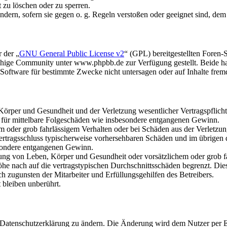
t zu löschen oder zu sperren.
ändern, sofern sie gegen o. g. Regeln verstoßen oder geeignet sind, de
 der „
GNU General Public License v2
“ (GPL) bereitgestellten Fore
hige Community unter www.phpbb.de zur Verfügung gestellt. Beide hab
oftware für bestimmte Zwecke nicht untersagen oder auf Inhalte frem
rper und Gesundheit und der Verletzung wesentlicher Vertragspflichten
ch für mittelbare Folgeschäden wie insbesondere entgangenen Gewinn.
em oder grob fahrlässigem Verhalten oder bei Schäden aus der Verletz
i Vertragsschluss typischerweise vorhersehbaren Schäden und im übrigen
besondere entgangenen Gewinn.
ng von Leben, Körper und Gesundheit oder vorsätzlichem oder grob fah
e nach auf die vertragstypischen Durchschnittsschäden begrenzt. Dies
h zugunsten der Mitarbeiter und Erfüllungsgehilfen des Betreibers.
bleiben unberührt.
e Datenschutzerklärung zu ändern. Die Änderung wird dem Nutzer per E-