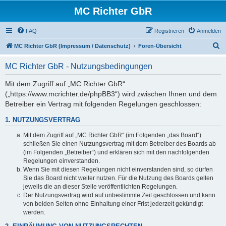
MC Richter GbR
FAQ
Registrieren
Anmelden
S
MC Richter GbR (Impressum / Datenschutz)
Foren-Übersicht
u
MC Richter GbR - Nutzungsbedingungen
c
h
Mit dem Zugriff auf „MC Richter GbR“
(„https://www.mcrichter.de/phpBB3“) wird zwischen Ihnen und dem
e
Betreiber ein Vertrag mit folgenden Regelungen geschlossen:
1. NUTZUNGSVERTRAG
Mit dem Zugriff auf „MC Richter GbR“ (im Folgenden „das Board“)
schließen Sie einen Nutzungsvertrag mit dem Betreiber des Boards ab
(im Folgenden „Betreiber“) und erklären sich mit den nachfolgenden
Regelungen einverstanden.
Wenn Sie mit diesen Regelungen nicht einverstanden sind, so dürfen
Sie das Board nicht weiter nutzen. Für die Nutzung des Boards gelten
jeweils die an dieser Stelle veröffentlichten Regelungen.
Der Nutzungsvertrag wird auf unbestimmte Zeit geschlossen und kann
von beiden Seiten ohne Einhaltung einer Frist jederzeit gekündigt
werden.