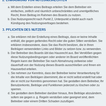
2. EINRÄUMUNG VON NUTZUNGSRECHTEN
Mit dem Erstellen eines Beitrags erteilen Sie dem Betreiber ein
einfaches, zeitlich und räumlich unbeschränktes und unentgeltliches
Recht, Ihren Beitrag im Rahmen des Boards zu nutzen.
Das Nutzungsrecht nach Punkt 2, Unterpunkt a bleibt auch nach
Kündigung des Nutzungsvertrages bestehen.
3. PFLICHTEN DES NUTZERS
Sie erklären mit der Erstellung eines Beitrags, dass er keine Inhalte
enthält, die gegen geltendes Recht oder die guten Sitten verstoßen. Sie
erklären insbesondere, dass Sie das Recht besitzen, die in Ihren
Beiträgen verwendeten Links und Bilder zu setzen bzw. zu verwenden.
Der Betreiber des Boards übt das Hausrecht aus. Bei Verstößen gegen
diese Nutzungsbedingungen oder anderer im Board veröffentlichten
Regeln kann der Betreiber Sie nach Abmahnung zeitweise oder
dauerhaft von der Nutzung dieses Boards ausschließen und Ihnen ein
Hausverbot erteilen.
Sie nehmen zur Kenntnis, dass der Betreiber keine Verantwortung für
die Inhalte von Beiträgen übernimmt, die er nicht selbst erstellt hat oder
die er nicht zur Kenntnis genommen hat. Sie gestatten dem Betreiber, Ihr
Benutzerkonto, Beiträge und Funktionen jederzeit zu löschen oder zu
sperren.
Sie gestatten dem Betreiber darüber hinaus, Ihre Beiträge abzuändern,
sofern sie gegen o. g. Regeln verstoßen oder geeignet sind, dem
Betreiber oder einem Dritten Schaden zuzufügen.