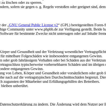
t zu löschen oder zu sperren.
ändern, sofern sie gegen o. g. Regeln verstoßen oder geeignet sind, de
 der „
GNU General Public License v2
“ (GPL) bereitgestellten Fore
hige Community unter www.phpbb.de zur Verfügung gestellt. Beide hab
oftware für bestimmte Zwecke nicht untersagen oder auf Inhalte frem
rper und Gesundheit und der Verletzung wesentlicher Vertragspflichten
ch für mittelbare Folgeschäden wie insbesondere entgangenen Gewinn.
em oder grob fahrlässigem Verhalten oder bei Schäden aus der Verletz
i Vertragsschluss typischerweise vorhersehbaren Schäden und im übrigen
besondere entgangenen Gewinn.
ng von Leben, Körper und Gesundheit oder vorsätzlichem oder grob fah
e nach auf die vertragstypischen Durchschnittsschäden begrenzt. Dies
h zugunsten der Mitarbeiter und Erfüllungsgehilfen des Betreibers.
bleiben unberührt.
e Datenschutzerklärung zu ändern. Die Änderung wird dem Nutzer per E-