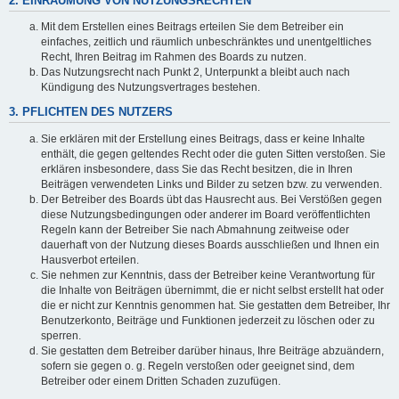
2. EINRÄUMUNG VON NUTZUNGSRECHTEN
Mit dem Erstellen eines Beitrags erteilen Sie dem Betreiber ein
einfaches, zeitlich und räumlich unbeschränktes und unentgeltliches
Recht, Ihren Beitrag im Rahmen des Boards zu nutzen.
Das Nutzungsrecht nach Punkt 2, Unterpunkt a bleibt auch nach
Kündigung des Nutzungsvertrages bestehen.
3. PFLICHTEN DES NUTZERS
Sie erklären mit der Erstellung eines Beitrags, dass er keine Inhalte
enthält, die gegen geltendes Recht oder die guten Sitten verstoßen. Sie
erklären insbesondere, dass Sie das Recht besitzen, die in Ihren
Beiträgen verwendeten Links und Bilder zu setzen bzw. zu verwenden.
Der Betreiber des Boards übt das Hausrecht aus. Bei Verstößen gegen
diese Nutzungsbedingungen oder anderer im Board veröffentlichten
Regeln kann der Betreiber Sie nach Abmahnung zeitweise oder
dauerhaft von der Nutzung dieses Boards ausschließen und Ihnen ein
Hausverbot erteilen.
Sie nehmen zur Kenntnis, dass der Betreiber keine Verantwortung für
die Inhalte von Beiträgen übernimmt, die er nicht selbst erstellt hat oder
die er nicht zur Kenntnis genommen hat. Sie gestatten dem Betreiber, Ihr
Benutzerkonto, Beiträge und Funktionen jederzeit zu löschen oder zu
sperren.
Sie gestatten dem Betreiber darüber hinaus, Ihre Beiträge abzuändern,
sofern sie gegen o. g. Regeln verstoßen oder geeignet sind, dem
Betreiber oder einem Dritten Schaden zuzufügen.