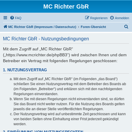
MC Richter GbR
FAQ
Registrieren
Anmelden
S
MC Richter GbR (Impressum / Datenschutz)
Foren-Übersicht
u
MC Richter GbR - Nutzungsbedingungen
c
h
Mit dem Zugriff auf „MC Richter GbR“
(„https://www.mcrichter.de/phpBB3“) wird zwischen Ihnen und dem
e
Betreiber ein Vertrag mit folgenden Regelungen geschlossen:
1. NUTZUNGSVERTRAG
Mit dem Zugriff auf „MC Richter GbR“ (im Folgenden „das Board“)
schließen Sie einen Nutzungsvertrag mit dem Betreiber des Boards ab
(im Folgenden „Betreiber“) und erklären sich mit den nachfolgenden
Regelungen einverstanden.
Wenn Sie mit diesen Regelungen nicht einverstanden sind, so dürfen
Sie das Board nicht weiter nutzen. Für die Nutzung des Boards gelten
jeweils die an dieser Stelle veröffentlichten Regelungen.
Der Nutzungsvertrag wird auf unbestimmte Zeit geschlossen und kann
von beiden Seiten ohne Einhaltung einer Frist jederzeit gekündigt
werden.