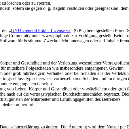
t zu löschen oder zu sperren.
ändern, sofern sie gegen o. g. Regeln verstoßen oder geeignet sind, de
 der „
GNU General Public License v2
“ (GPL) bereitgestellten Fore
hige Community unter www.phpbb.de zur Verfügung gestellt. Beide hab
oftware für bestimmte Zwecke nicht untersagen oder auf Inhalte frem
rper und Gesundheit und der Verletzung wesentlicher Vertragspflichten
ch für mittelbare Folgeschäden wie insbesondere entgangenen Gewinn.
em oder grob fahrlässigem Verhalten oder bei Schäden aus der Verletz
i Vertragsschluss typischerweise vorhersehbaren Schäden und im übrigen
besondere entgangenen Gewinn.
ng von Leben, Körper und Gesundheit oder vorsätzlichem oder grob fah
e nach auf die vertragstypischen Durchschnittsschäden begrenzt. Dies
h zugunsten der Mitarbeiter und Erfüllungsgehilfen des Betreibers.
bleiben unberührt.
e Datenschutzerklärung zu ändern. Die Änderung wird dem Nutzer per E-