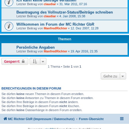
Ich kann keine Beiträge verfassen
Letzter Beitrag von
claudiar
«
31. Mär 2011, 07:16
Beantragung des Vollnutzer-Status/Beiträge schreiben
Letzter Beitrag von
claudiar
«
4. Jan 2008, 15:38
Willkommen im Forum der MC Richter GbR
Letzter Beitrag von
ManfredRichter
«
12. Dez 2007, 11:28
Themen
Persönliche Angaben
Letzter Beitrag von
ManfredRichter
«
19. Apr 2016, 21:35
Gesperrt
1 Thema • Seite
1
von
1
Gehe zu
BERECHTIGUNGEN IN DIESEM FORUM
Sie dürfen
keine
neuen Themen in diesem Forum erstellen.
Sie dürfen
keine
Antworten zu Themen in diesem Forum erstellen.
Sie dürfen Ihre Beiträge in diesem Forum
nicht
ändern.
Sie dürfen Ihre Beiträge in diesem Forum
nicht
löschen.
Sie dürfen
keine
Dateianhänge in diesem Forum erstellen.
MC Richter GbR (Impressum / Datenschutz)
Foren-Übersicht