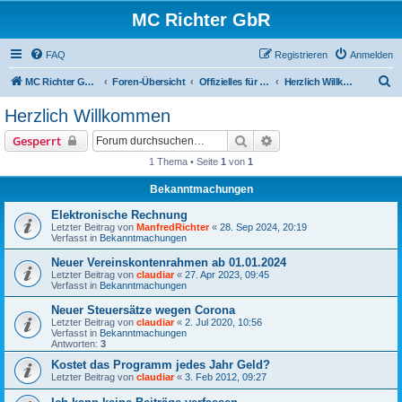
MC Richter GbR
FAQ
Registrieren
Anmelden
S
MC Richter GbR (Impressum / Datenschutz)
Foren-Übersicht
Offizielles für Jedermann
Herzlich Willkommen
u
Herzlich Willkommen
c
Suche
Erweiterte Suche
Gesperrt
h
1 Thema • Seite
1
von
1
e
Bekanntmachungen
Elektronische Rechnung
Letzter Beitrag von
ManfredRichter
«
28. Sep 2024, 20:19
Verfasst in
Bekanntmachungen
Neuer Vereinskontenrahmen ab 01.01.2024
Letzter Beitrag von
claudiar
«
27. Apr 2023, 09:45
Verfasst in
Bekanntmachungen
Neuer Steuersätze wegen Corona
Letzter Beitrag von
claudiar
«
2. Jul 2020, 10:56
Verfasst in
Bekanntmachungen
Antworten:
3
Kostet das Programm jedes Jahr Geld?
Letzter Beitrag von
claudiar
«
3. Feb 2012, 09:27