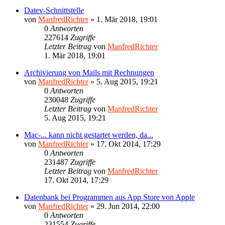
Datev-Schnittstelle
von
ManfredRichter
»
1. Mär 2018, 19:01
0
Antworten
227614
Zugriffe
Letzter Beitrag
von
ManfredRichter
1. Mär 2018, 19:01
Archivierung von Mails mit Rechnungen
von
ManfredRichter
»
5. Aug 2015, 19:21
0
Antworten
230048
Zugriffe
Letzter Beitrag
von
ManfredRichter
5. Aug 2015, 19:21
Mac-... kann nicht gestartet werden, da...
von
ManfredRichter
»
17. Okt 2014, 17:29
0
Antworten
231487
Zugriffe
Letzter Beitrag
von
ManfredRichter
17. Okt 2014, 17:29
Datenbank bei Programmen aus App Store von Apple
von
ManfredRichter
»
29. Jun 2014, 22:00
0
Antworten
231554
Zugriffe