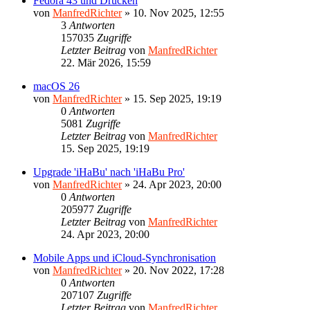
Fedora 43 und Drucken
von
ManfredRichter
»
10. Nov 2025, 12:55
3
Antworten
157035
Zugriffe
Letzter Beitrag
von
ManfredRichter
22. Mär 2026, 15:59
macOS 26
von
ManfredRichter
»
15. Sep 2025, 19:19
0
Antworten
5081
Zugriffe
Letzter Beitrag
von
ManfredRichter
15. Sep 2025, 19:19
Upgrade 'iHaBu' nach 'iHaBu Pro'
von
ManfredRichter
»
24. Apr 2023, 20:00
0
Antworten
205977
Zugriffe
Letzter Beitrag
von
ManfredRichter
24. Apr 2023, 20:00
Mobile Apps und iCloud-Synchronisation
von
ManfredRichter
»
20. Nov 2022, 17:28
0
Antworten
207107
Zugriffe
Letzter Beitrag
von
ManfredRichter