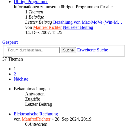
Übrige Programme
Informationen zu unseren übrigen Programmen für alle
1
Themen
1
Beiträge
Letzter Beitrag
Bezahlung von Mac-MoVe (Win-M…
von
ManfredRichter
Neuester Beitrag
14. Dez 2007, 15:25
Gesperrt
Erweiterte Suche
Suche
37 Themen
1
2
Nächste
Bekanntmachungen
Antworten
Zugriffe
Letzter Beitrag
Elektronische Rechnung
von
ManfredRichter
»
28. Sep 2024, 20:19
0
Antworten