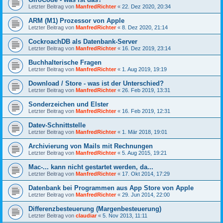
Letzter Beitrag von
ManfredRichter
«
22. Dez 2020, 20:34
ARM (M1) Prozessor von Apple
Letzter Beitrag von
ManfredRichter
«
8. Dez 2020, 21:14
CockroachDB als Datenbank-Server
Letzter Beitrag von
ManfredRichter
«
16. Dez 2019, 23:14
Buchhalterische Fragen
Letzter Beitrag von
ManfredRichter
«
1. Aug 2019, 19:19
Download / Store - was ist der Unterschied?
Letzter Beitrag von
ManfredRichter
«
26. Feb 2019, 13:31
Sonderzeichen und Elster
Letzter Beitrag von
ManfredRichter
«
16. Feb 2019, 12:31
Datev-Schnittstelle
Letzter Beitrag von
ManfredRichter
«
1. Mär 2018, 19:01
Archivierung von Mails mit Rechnungen
Letzter Beitrag von
ManfredRichter
«
5. Aug 2015, 19:21
Mac-... kann nicht gestartet werden, da...
Letzter Beitrag von
ManfredRichter
«
17. Okt 2014, 17:29
Datenbank bei Programmen aus App Store von Apple
Letzter Beitrag von
ManfredRichter
«
29. Jun 2014, 22:00
Differenzbesteuerung (Margenbesteuerung)
Letzter Beitrag von
claudiar
«
5. Nov 2013, 11:11