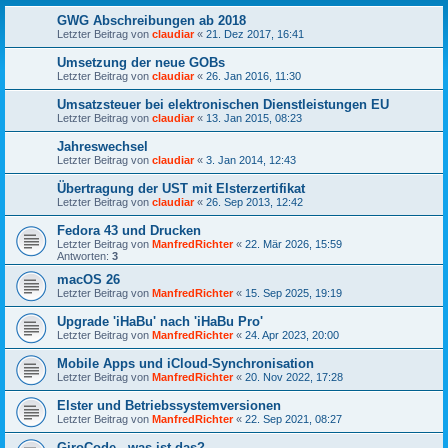
GWG Abschreibungen ab 2018
Letzter Beitrag von
claudiar
«
21. Dez 2017, 16:41
Umsetzung der neue GOBs
Letzter Beitrag von
claudiar
«
26. Jan 2016, 11:30
Umsatzsteuer bei elektronischen Dienstleistungen EU
Letzter Beitrag von
claudiar
«
13. Jan 2015, 08:23
Jahreswechsel
Letzter Beitrag von
claudiar
«
3. Jan 2014, 12:43
Übertragung der UST mit Elsterzertifikat
Letzter Beitrag von
claudiar
«
26. Sep 2013, 12:42
Fedora 43 und Drucken
Letzter Beitrag von
ManfredRichter
«
22. Mär 2026, 15:59
Antworten:
3
macOS 26
Letzter Beitrag von
ManfredRichter
«
15. Sep 2025, 19:19
Upgrade 'iHaBu' nach 'iHaBu Pro'
Letzter Beitrag von
ManfredRichter
«
24. Apr 2023, 20:00
Mobile Apps und iCloud-Synchronisation
Letzter Beitrag von
ManfredRichter
«
20. Nov 2022, 17:28
Elster und Betriebssystemversionen
Letzter Beitrag von
ManfredRichter
«
22. Sep 2021, 08:27
GiroCode - was ist das?