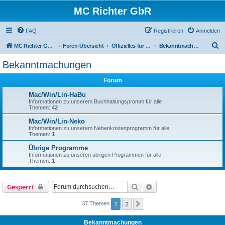
MC Richter GbR
FAQ
Registrieren
Anmelden
S
MC Richter GbR (Impressum / Datenschutz)
Foren-Übersicht
Offizielles für Jedermann
Bekanntmachungen
u
Bekanntmachungen
c
Forum
h
e
Mac/Win/Lin-HaBu
Informationen zu unserem Buchhaltungspromm für alle
Themen:
42
Mac/Win/Lin-Neko
Informationen zu unserem Nebenkostenprogramm für alle
Themen:
1
Übrige Programme
Informationen zu unseren übrigen Programmen für alle
Themen:
1
Suche
Erweiterte Suche
Gesperrt
1
2
Nächste
37 Themen
Bekanntmachungen