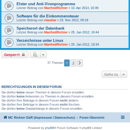
Elster und Anti-Virenprogramme
Letzter Beitrag von
ManfredRichter
«
10. Apr 2013, 10:39
Software für die Einkommensteuer
Letzter Beitrag von
claudiar
«
23. Nov 2012, 09:18
Speicherort der Datenbank
Letzter Beitrag von
ManfredRichter
«
25. Jan 2012, 19:44
Verzeichnisse unter Linux
Letzter Beitrag von
ManfredRichter
«
25. Jan 2012, 19:34
Gesperrt
1
2
Nächste
37 Themen
Gehe zu
BERECHTIGUNGEN IN DIESEM FORUM
Sie dürfen
keine
neuen Themen in diesem Forum erstellen.
Sie dürfen
keine
Antworten zu Themen in diesem Forum erstellen.
Sie dürfen Ihre Beiträge in diesem Forum
nicht
ändern.
Sie dürfen Ihre Beiträge in diesem Forum
nicht
löschen.
Sie dürfen
keine
Dateianhänge in diesem Forum erstellen.
MC Richter GbR (Impressum / Datenschutz)
Foren-Übersicht
Powered by
phpBB
® Forum Software © phpBB Limited