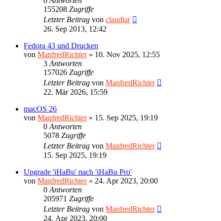
0
Antworten
155208
Zugriffe
Letzter Beitrag
von
claudiar
26. Sep 2013, 12:42
Fedora 43 und Drucken
von
ManfredRichter
»
10. Nov 2025, 12:55
3
Antworten
157026
Zugriffe
Letzter Beitrag
von
ManfredRichter
22. Mär 2026, 15:59
macOS 26
von
ManfredRichter
»
15. Sep 2025, 19:19
0
Antworten
5078
Zugriffe
Letzter Beitrag
von
ManfredRichter
15. Sep 2025, 19:19
Upgrade 'iHaBu' nach 'iHaBu Pro'
von
ManfredRichter
»
24. Apr 2023, 20:00
0
Antworten
205971
Zugriffe
Letzter Beitrag
von
ManfredRichter
24. Apr 2023, 20:00