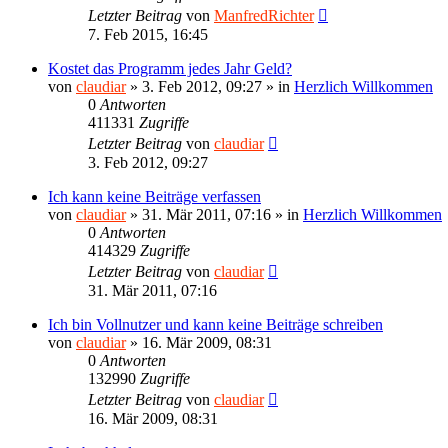
Letzter Beitrag
von
ManfredRichter
7. Feb 2015, 16:45
Kostet das Programm jedes Jahr Geld?
von
claudiar
»
3. Feb 2012, 09:27
» in
Herzlich Willkommen
0
Antworten
411331
Zugriffe
Letzter Beitrag
von
claudiar
3. Feb 2012, 09:27
Ich kann keine Beiträge verfassen
von
claudiar
»
31. Mär 2011, 07:16
» in
Herzlich Willkommen
0
Antworten
414329
Zugriffe
Letzter Beitrag
von
claudiar
31. Mär 2011, 07:16
Ich bin Vollnutzer und kann keine Beiträge schreiben
von
claudiar
»
16. Mär 2009, 08:31
0
Antworten
132990
Zugriffe
Letzter Beitrag
von
claudiar
16. Mär 2009, 08:31