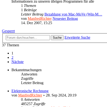
Informationen zu unseren übrigen Programmen für alle
1
Themen
1
Beiträge
Letzter Beitrag
Bezahlung von Mac-MoVe (Win-M…
von
ManfredRichter
Neuester Beitrag
14. Dez 2007, 15:25
Gesperrt
Erweiterte Suche
Suche
37 Themen
1
2
Nächste
Bekanntmachungen
Antworten
Zugriffe
Letzter Beitrag
Elektronische Rechnung
von
ManfredRichter
»
28. Sep 2024, 20:19
0
Antworten
485257
Zugriffe