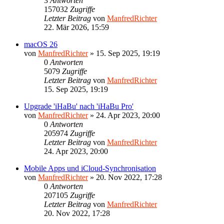
3
Antworten
157032
Zugriffe
Letzter Beitrag
von
ManfredRichter
22. Mär 2026, 15:59
macOS 26
von
ManfredRichter
»
15. Sep 2025, 19:19
0
Antworten
5079
Zugriffe
Letzter Beitrag
von
ManfredRichter
15. Sep 2025, 19:19
Upgrade 'iHaBu' nach 'iHaBu Pro'
von
ManfredRichter
»
24. Apr 2023, 20:00
0
Antworten
205974
Zugriffe
Letzter Beitrag
von
ManfredRichter
24. Apr 2023, 20:00
Mobile Apps und iCloud-Synchronisation
von
ManfredRichter
»
20. Nov 2022, 17:28
0
Antworten
207105
Zugriffe
Letzter Beitrag
von
ManfredRichter
20. Nov 2022, 17:28