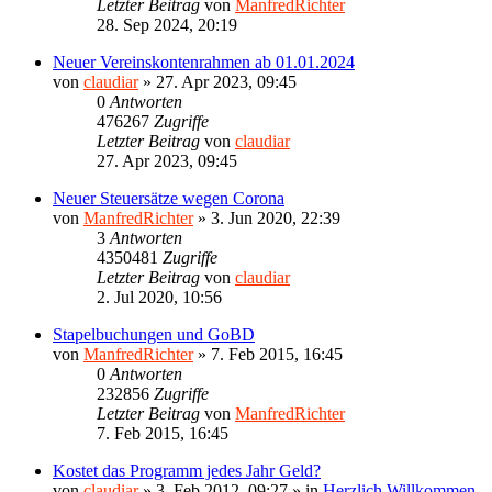
Letzter Beitrag
von
ManfredRichter
28. Sep 2024, 20:19
Neuer Vereinskontenrahmen ab 01.01.2024
von
claudiar
»
27. Apr 2023, 09:45
0
Antworten
476267
Zugriffe
Letzter Beitrag
von
claudiar
27. Apr 2023, 09:45
Neuer Steuersätze wegen Corona
von
ManfredRichter
»
3. Jun 2020, 22:39
3
Antworten
4350481
Zugriffe
Letzter Beitrag
von
claudiar
2. Jul 2020, 10:56
Stapelbuchungen und GoBD
von
ManfredRichter
»
7. Feb 2015, 16:45
0
Antworten
232856
Zugriffe
Letzter Beitrag
von
ManfredRichter
7. Feb 2015, 16:45
Kostet das Programm jedes Jahr Geld?
von
claudiar
»
3. Feb 2012, 09:27
» in
Herzlich Willkommen