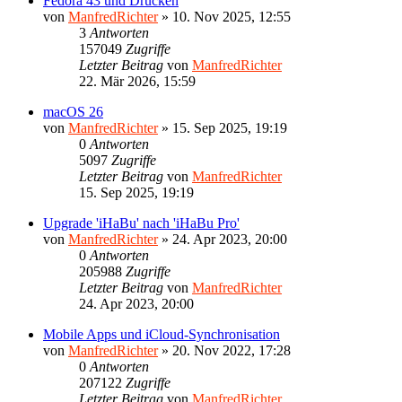
Fedora 43 und Drucken
von
ManfredRichter
»
10. Nov 2025, 12:55
3
Antworten
157049
Zugriffe
Letzter Beitrag
von
ManfredRichter
22. Mär 2026, 15:59
macOS 26
von
ManfredRichter
»
15. Sep 2025, 19:19
0
Antworten
5097
Zugriffe
Letzter Beitrag
von
ManfredRichter
15. Sep 2025, 19:19
Upgrade 'iHaBu' nach 'iHaBu Pro'
von
ManfredRichter
»
24. Apr 2023, 20:00
0
Antworten
205988
Zugriffe
Letzter Beitrag
von
ManfredRichter
24. Apr 2023, 20:00
Mobile Apps und iCloud-Synchronisation
von
ManfredRichter
»
20. Nov 2022, 17:28
0
Antworten
207122
Zugriffe
Letzter Beitrag
von
ManfredRichter