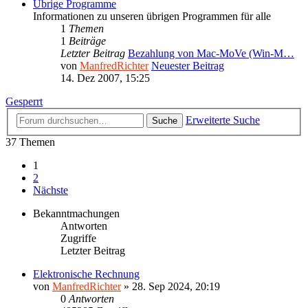
Übrige Programme
Informationen zu unseren übrigen Programmen für alle
1
Themen
1
Beiträge
Letzter Beitrag
Bezahlung von Mac-MoVe (Win-M…
von
ManfredRichter
Neuester Beitrag
14. Dez 2007, 15:25
Gesperrt
Erweiterte Suche
Suche
37 Themen
1
2
Nächste
Bekanntmachungen
Antworten
Zugriffe
Letzter Beitrag
Elektronische Rechnung
von
ManfredRichter
»
28. Sep 2024, 20:19
0
Antworten