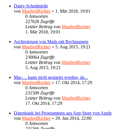
Datev-Schnittstelle
von
ManfredRichter
»
1. Mär 2018, 19:01
0
Antworten
227628
Zugriffe
Letzter Beitrag
von
ManfredRichter
1. Mär 2018, 19:01
Archivierung von Mails mit Rechnungen
von
ManfredRichter
»
5. Aug 2015, 19:21
0
Antworten
230064
Zugriffe
Letzter Beitrag
von
ManfredRichter
5. Aug 2015, 19:21
Mac-... kann nicht gestartet werden, da...
von
ManfredRichter
»
17. Okt 2014, 17:29
0
Antworten
231509
Zugriffe
Letzter Beitrag
von
ManfredRichter
17. Okt 2014, 17:29
Datenbank bei Programmen aus App Store von Apple
von
ManfredRichter
»
29. Jun 2014, 22:00
0
Antworten
231566
Zugriffe