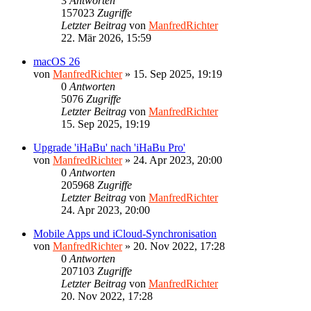
3
Antworten
157023
Zugriffe
Letzter Beitrag
von
ManfredRichter
22. Mär 2026, 15:59
macOS 26
von
ManfredRichter
»
15. Sep 2025, 19:19
0
Antworten
5076
Zugriffe
Letzter Beitrag
von
ManfredRichter
15. Sep 2025, 19:19
Upgrade 'iHaBu' nach 'iHaBu Pro'
von
ManfredRichter
»
24. Apr 2023, 20:00
0
Antworten
205968
Zugriffe
Letzter Beitrag
von
ManfredRichter
24. Apr 2023, 20:00
Mobile Apps und iCloud-Synchronisation
von
ManfredRichter
»
20. Nov 2022, 17:28
0
Antworten
207103
Zugriffe
Letzter Beitrag
von
ManfredRichter
20. Nov 2022, 17:28