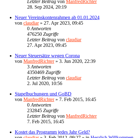
Letzter Beitrag
von
ManfredRichter
28. Sep 2024, 20:19
Neuer Vereinskontenrahmen ab 01.01.2024
von
claudiar
»
27. Apr 2023, 09:45
0
Antworten
476250
Zugriffe
Letzter Beitrag
von
claudiar
27. Apr 2023, 09:45
Neuer Steuersätze wegen Corona
von
ManfredRichter
»
3. Jun 2020, 22:39
3
Antworten
4350469
Zugriffe
Letzter Beitrag
von
claudiar
2. Jul 2020, 10:56
Stapelbuchungen und GoBD
von
ManfredRichter
»
7. Feb 2015, 16:45
0
Antworten
232845
Zugriffe
Letzter Beitrag
von
ManfredRichter
7. Feb 2015, 16:45
Kostet das Programm jedes Jahr Geld?
von
claudiar
»
3. Feb 2012, 09:27
» in
Herzlich Willkommen