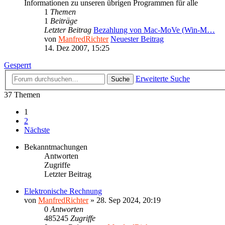
Informationen zu unseren übrigen Programmen für alle
1
Themen
1
Beiträge
Letzter Beitrag
Bezahlung von Mac-MoVe (Win-M…
von
ManfredRichter
Neuester Beitrag
14. Dez 2007, 15:25
Gesperrt
Erweiterte Suche
Suche
37 Themen
1
2
Nächste
Bekanntmachungen
Antworten
Zugriffe
Letzter Beitrag
Elektronische Rechnung
von
ManfredRichter
»
28. Sep 2024, 20:19
0
Antworten
485245
Zugriffe