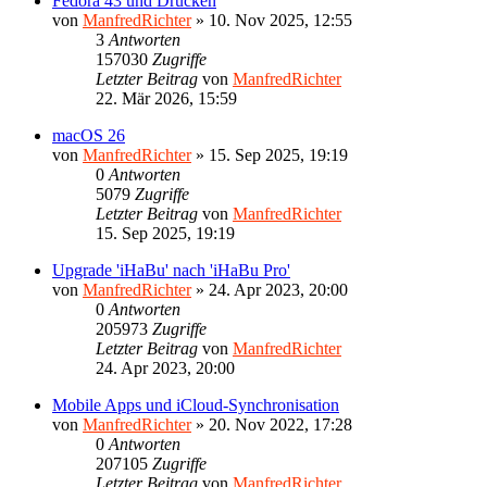
Fedora 43 und Drucken
von
ManfredRichter
»
10. Nov 2025, 12:55
3
Antworten
157030
Zugriffe
Letzter Beitrag
von
ManfredRichter
22. Mär 2026, 15:59
macOS 26
von
ManfredRichter
»
15. Sep 2025, 19:19
0
Antworten
5079
Zugriffe
Letzter Beitrag
von
ManfredRichter
15. Sep 2025, 19:19
Upgrade 'iHaBu' nach 'iHaBu Pro'
von
ManfredRichter
»
24. Apr 2023, 20:00
0
Antworten
205973
Zugriffe
Letzter Beitrag
von
ManfredRichter
24. Apr 2023, 20:00
Mobile Apps und iCloud-Synchronisation
von
ManfredRichter
»
20. Nov 2022, 17:28
0
Antworten
207105
Zugriffe
Letzter Beitrag
von
ManfredRichter