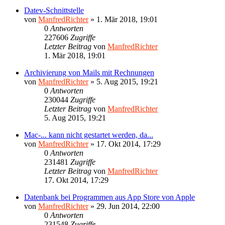
Datev-Schnittstelle
von
ManfredRichter
»
1. Mär 2018, 19:01
0
Antworten
227606
Zugriffe
Letzter Beitrag
von
ManfredRichter
1. Mär 2018, 19:01
Archivierung von Mails mit Rechnungen
von
ManfredRichter
»
5. Aug 2015, 19:21
0
Antworten
230044
Zugriffe
Letzter Beitrag
von
ManfredRichter
5. Aug 2015, 19:21
Mac-... kann nicht gestartet werden, da...
von
ManfredRichter
»
17. Okt 2014, 17:29
0
Antworten
231481
Zugriffe
Letzter Beitrag
von
ManfredRichter
17. Okt 2014, 17:29
Datenbank bei Programmen aus App Store von Apple
von
ManfredRichter
»
29. Jun 2014, 22:00
0
Antworten
231548
Zugriffe