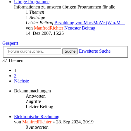
Übrige Programme
Informationen zu unseren übrigen Programmen für alle
1
Themen
1
Beiträge
Letzter Beitrag
Bezahlung von Mac-MoVe (Win-M…
von
ManfredRichter
Neuester Beitrag
14. Dez 2007, 15:25
Gesperrt
Erweiterte Suche
Suche
37 Themen
1
2
Nächste
Bekanntmachungen
Antworten
Zugriffe
Letzter Beitrag
Elektronische Rechnung
von
ManfredRichter
»
28. Sep 2024, 20:19
0
Antworten